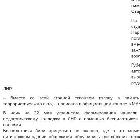
пам
Ста
На
сту
На
пог
вме
заж
воз
Гу
авт
вы
род
ЛНР.
– Вместе со всей страной склоняем голову в память
террористического акта, – написала в официальном канале в МА
В ночь на 22 мая украинские формирования нанесли
педагогическому колледжу в ЛНР с помощью беспилотников.
волнами.
Беспилотники били прицельно по зданию, где в тот моме
пятиэтажном здании общежития обрушились три верхних этажа