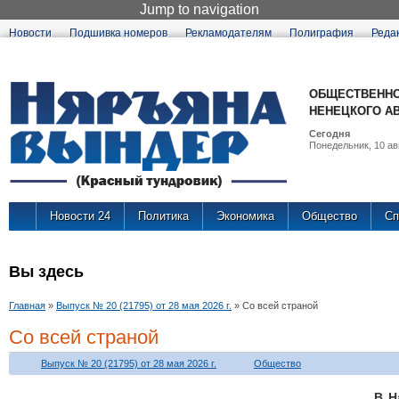
Jump to navigation
Новости
Подшивка номеров
Рекламодателям
Полиграфия
Реда
ОБЩЕСТВЕННО
НЕНЕЦКОГО А
Сегодня
Понедельник, 10 авг
Новости 24
Политика
Экономика
Общество
Сп
Вы здесь
Главная
»
Выпуск № 20 (21795) от 28 мая 2026 г.
»
Со всей страной
Со всей страной
Выпуск № 20 (21795) от 28 мая 2026 г.
Общество
В Н