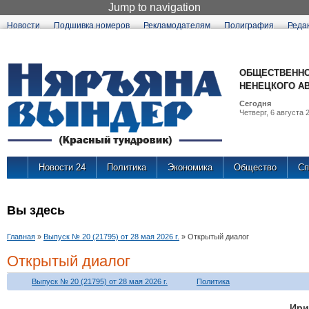
Jump to navigation
Новости
Подшивка номеров
Рекламодателям
Полиграфия
Реда
ОБЩЕСТВЕННО
НЕНЕЦКОГО А
Сегодня
Четверг, 6 августа 2
Новости 24
Политика
Экономика
Общество
Сп
Вы здесь
Главная
»
Выпуск № 20 (21795) от 28 мая 2026 г.
»
Открытый диалог
Открытый диалог
Выпуск № 20 (21795) от 28 мая 2026 г.
Политика
Ири