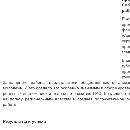
Со
раб
Еже
про
фор
«Ар
окр
пре
глав
Вни
гу
пре
ру
Заполярного района, представители общественных организа
молодёжь. И это сделало его особенно значимым и сформирова
реальных достижениях и планах по развитию НАО. Безусловно, т
на пользу региональным властям и создаёт положительное 
работе.
Результаты и успехи