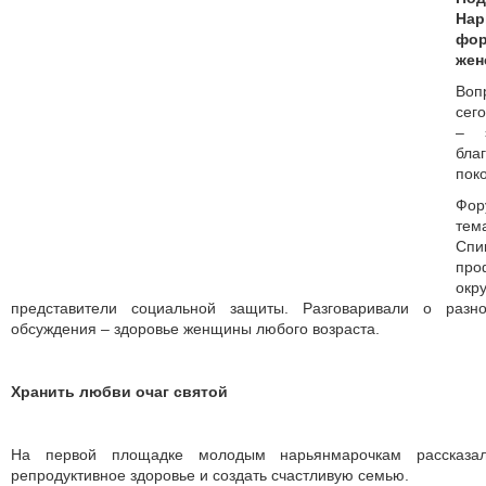
Нар
фо
жен
Воп
сег
– э
бл
пок
Фо
те
Сп
про
окр
представители социальной защиты. Разговаривали о разн
обсуждения – здоровье женщины любого возраста.
Хранить любви очаг святой
На первой площадке молодым нарьянмарочкам рассказал
репродуктивное здоровье и создать счастливую семью.