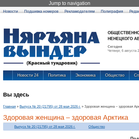
Jump to navigation
Новости
Подшивка номеров
Рекламодателям
Полиграфия
Реда
ОБЩЕСТВЕННО
НЕНЕЦКОГО А
Сегодня
Четверг, 6 августа 2
Новости 24
Политика
Экономика
Общество
Сп
Вы здесь
Главная
»
Выпуск № 20 (21795) от 28 мая 2026 г.
»
Здоровая женщина – здоровая Ар
Здоровая женщина – здоровая Арктика
Выпуск № 20 (21795) от 28 мая 2026 г.
Общество
По