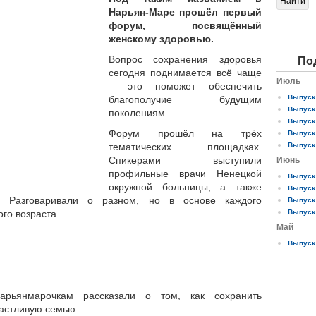
Нарьян-Маре прошёл первый
форум, посвящённый
женскому здоровью.
Вопрос сохранения здоровья
По
сегодня поднимается всё чаще
Июль
– это поможет обеспечить
Выпуск 
благополучие будущим
Выпуск 
поколениям.
Выпуск 
Форум прошёл на трёх
Выпуск 
тематических площадках.
Выпуск 
Спикерами выступили
Июнь
профильные врачи Ненецкой
Выпуск 
окружной больницы, а также
Выпуск 
. Разговаривали о разном, но в основе каждого
Выпуск 
го возраста.
Выпуск 
Май
Выпуск 
рьянмарочкам рассказали о том, как сохранить
частливую семью.