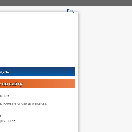
Вход
лумд’’
 по сайту
s site
r