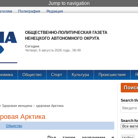
Jump to navigation
ателям
Полиграфия
Редакция
ОБЩЕСТВЕННО-ПОЛИТИЧЕСКАЯ ГАЗЕТА
НЕНЕЦКОГО АВТОНОМНОГО ОКРУГА
Сегодня
Четверг, 6 августа 2026 года , 06:49
номика
Общество
Спорт
Культура
Происшествия
Я
Поиск
Search thi
»
Здоровая женщина – здоровая Арктика
ровая Арктика
Search fo
Общество
Под таким названием в