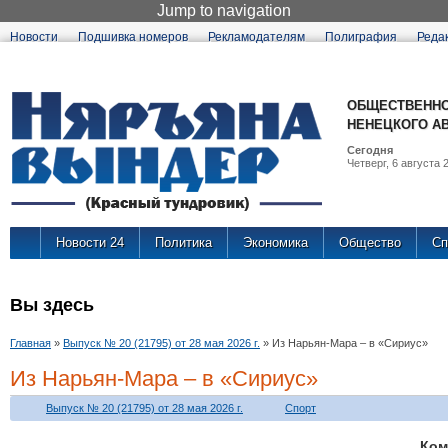
Jump to navigation
Новости
Подшивка номеров
Рекламодателям
Полиграфия
Реда
ОБЩЕСТВЕННО
НЕНЕЦКОГО А
Сегодня
Четверг, 6 августа 2
Новости 24
Политика
Экономика
Общество
Сп
Вы здесь
Главная
»
Выпуск № 20 (21795) от 28 мая 2026 г.
»
Из Нарьян-Мара – в «Сириус»
Из Нарьян-Мара – в «Сириус»
Выпуск № 20 (21795) от 28 мая 2026 г.
Спорт
Ко