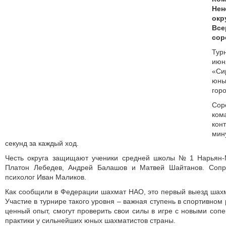
Не
окр
Все
сор
Тур
июн
«Си
юны
горо
Со
ко
кон
ми
секунд за каждый ход.
Честь округа защищают ученики средней школы № 1 Нарьян-
Платон Лебедев, Андрей Балашов и Матвей Шайтанов. Сопро
психолог Иван Маликов.
Как сообщили в Федерации шахмат НАО, это первый выезд шахм
Участие в турнире такого уровня – важная ступень в спортивном 
ценный опыт, смогут проверить свои силы в игре с новыми соп
практики у сильнейших юных шахматистов страны.