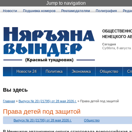
Jump to navigation
Новости
Подшивка номеров
Рекламодателям
Полиграфия
Реда
ОБЩЕСТВЕННО
НЕНЕЦКОГО А
Сегодня
Суббота, 8 августа 
Новости 24
Политика
Экономика
Общество
Сп
Вы здесь
Главная
»
Выпуск № 20 (21795) от 28 мая 2026 г.
»
Права детей под защитой
Права детей под защитой
Выпуск № 20 (21795) от 28 мая 2026 г.
Общество
В Ненецком автономном округе стартовала всероссийская 