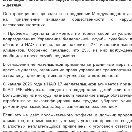
– детям».
Она традиционно проводится в преддверии Международного дн
на привлечение внимания общественности к нар
несовершеннолетних.
– Проблема неуплаты алиментов не теряет своей актуально
подразделениях Управления Федеральной службы судебных п
области и НАО на исполнении находится 274 исполнительных
алиментов. Особенно печально, что 29% из них возбужде
сообщили в пресс-службе ведомства.
В отношении неплательщиков применяются различные меры пр
арест имущества, ограничение права управления транспортным 
за границу, административная и уголовная ответственность.
С начала 2026 года в НАО 17 неплательщиков алиментов призна
КоАП РФ «Неуплата средств на содержание детей или нетр
Большинству из них суды назначали наказание в виде обязатель
отрабатывают неквалифицированным трудом: убирают улиц
ремонтируют скамейки, заборы, занимаются озеленением.
Если это не даёт положительного эффекта и должник продол
алиментов, то применяются уже меры уголовно-правового воздей
8 злостных неплательщиков привлечены к уголовной ответств
которая предусматривает наказание от исправительных работ 