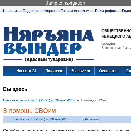
Jump to navigation
Новости
Подшивка номеров
Рекламодателям
Полиграфия
Реда
ОБЩЕСТВЕННО
НЕНЕЦКОГО А
Сегодня
Воскресенье, 9 авгу
Новости 24
Политика
Экономика
Общество
Сп
Вы здесь
Главная
»
Выпуск № 20 (21795) от 28 мая 2026 г.
»
В помощь СВОим
В помощь СВОим
Выпуск № 20 (21795) от 28 мая 2026 г.
Общество
Судебные приставы напоминают, что исполнительные пр