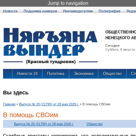
Jump to navigation
Новости
Подшивка номеров
Рекламодателям
Полиграфия
Реда
ОБЩЕСТВЕННО
НЕНЕЦКОГО А
Сегодня
Суббота, 8 августа 
Новости 24
Политика
Экономика
Общество
Сп
Вы здесь
Главная
»
Выпуск № 20 (21795) от 28 мая 2026 г.
»
В помощь СВОим
В помощь СВОим
Выпуск № 20 (21795) от 28 мая 2026 г.
Общество
Судебные приставы напоминают, что исполнительные пр