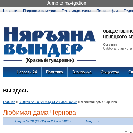
Jump to navigation
Новости
Подшивка номеров
Рекламодателям
Полиграфия
Реда
ОБЩЕСТВЕННО
НЕНЕЦКОГО А
Сегодня
Суббота, 8 августа 
Новости 24
Политика
Экономика
Общество
Сп
Вы здесь
Главная
»
Выпуск № 20 (21795) от 28 мая 2026 г.
»
Любимая дама Чернова
Любимая дама Чернова
Выпуск № 20 (21795) от 28 мая 2026 г.
Общество
Та