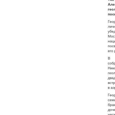
Ал
ге
пос
Гео
лич
убе
М
нац
пос
его
В 
со
Ник
ге
два
вст
в а
Гео
сем
бра
до
нес