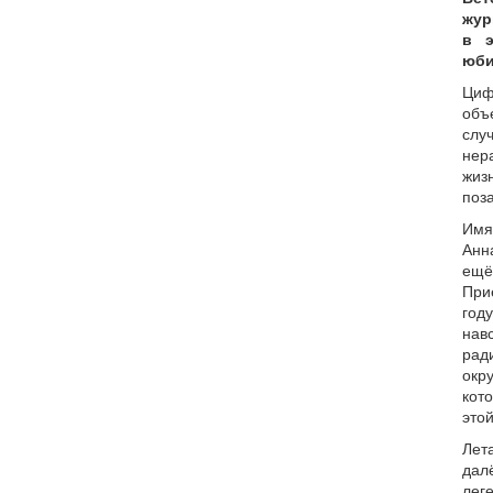
жур
в э
юби
Ци
объ
сл
нер
жиз
поз
Имя
Анн
ещё
При
год
нав
рад
окр
кот
это
Ле
дал
лег