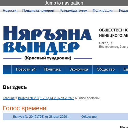
Jump to navigation
Новости
Подшивка номеров
Рекламодателям
Полиграфия
Реда
ОБЩЕСТВЕННО
НЕНЕЦКОГО А
Сегодня
Воскресенье, 9 авгу
Новости 24
Политика
Экономика
Общество
Сп
Вы здесь
Главная
»
Выпуск № 20 (21795) от 28 мая 2026 г.
»
Голос времени
Голос времени
Выпуск № 20 (21795) от 28 мая 2026 г.
Общество
Ве