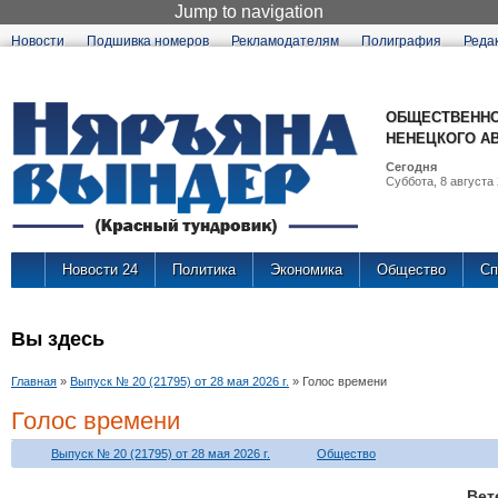
Jump to navigation
Новости
Подшивка номеров
Рекламодателям
Полиграфия
Реда
ОБЩЕСТВЕННО
НЕНЕЦКОГО А
Сегодня
Суббота, 8 августа 
Новости 24
Политика
Экономика
Общество
Сп
Вы здесь
Главная
»
Выпуск № 20 (21795) от 28 мая 2026 г.
»
Голос времени
Голос времени
Выпуск № 20 (21795) от 28 мая 2026 г.
Общество
Ве