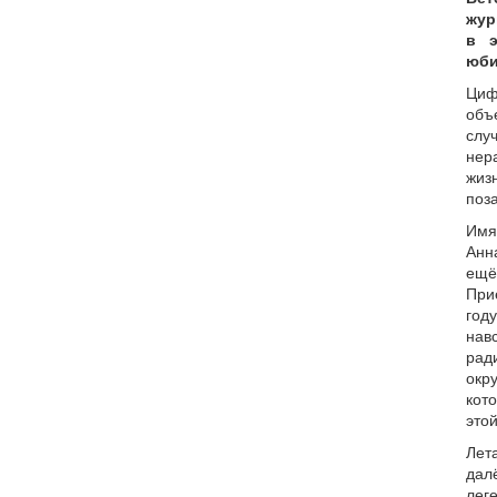
жур
в э
юби
Ци
объ
сл
нер
жиз
поз
Имя
Анн
ещё
При
год
нав
рад
окр
кот
это
Ле
дал
лег