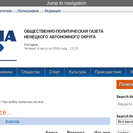
Jump to navigation
ателям
Полиграфия
Редакция
ОБЩЕСТВЕННО-ПОЛИТИЧЕСКАЯ ГАЗЕТА
НЕНЕЦКОГО АВТОНОМНОГО ОКРУГА
Сегодня
Четверг, 6 августа 2026 года , 13:23
номика
Общество
Спорт
Культура
Происшествия
Я
Поиск
Search thi
»
Про войну написано не всё...
ё...
Search fo
Культура
Книга Виктора Ильина