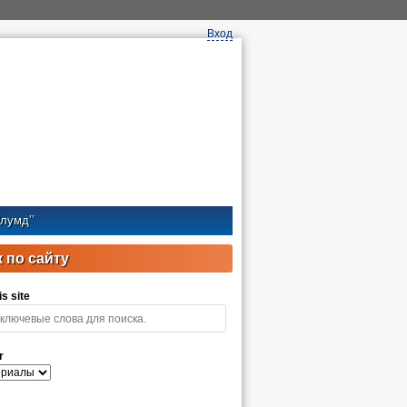
Вход
лумд’’
 по сайту
s site
r