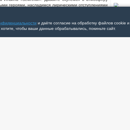
ными героями, насладимся лирическими отступлениями
Друг
онфиденциальности
и даёте согласие на обработку файлов cookie 
Окно
 хотите, чтобы ваши данные обрабатывались, покиньте сайт.
Без 
Вел
лей литературы при Ненецкой центральной библио­теке
Веч
 особенно шумно – обсуждался роман Виктора Ильина
На р
ностью, гордостью за землю, богатую героями, члены
Что 
Глаз
писатель переносит читателей из ненецкой тундры на
«145
ию, Германию, Чехословакию, Польшу. Интересно было
Эпос
героев Марка Бабикова и Марии Коткиной.
Поэз
ию с географией, уложив повествование во временной
Милл
марта 2020-го, разметав земляков в пространстве от
Всё 
такого романа-хронотопа (от слов «хронос» – время и
Выбо
ересным и многообещающим».
Зима
ящено оленетранспортным эшелонам. О том, как они
Тра
 сначала до места сбора под Архангельском, потом – на
жит