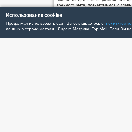
военного быта, познакомимся с глав
автора...
Использование cookies
Продолжая использовать сайт, Вы соглашаетесь с
политикой к
Перемешал историю с географией
данных в сервис-метрики, Яндекс.Метрика, Top.Mail. Если Вы не
На одном из заседаний Клуба любите
имени Алексея Ильича Пичкова было
«Земляки». С большой заинтересован
клуба разбирали произведение.
Сюжет романа сложен и оригинален: 
мурманские сопки, затем – в Норвег
наблюдать, как складываются судьбы 
Автор пишет: «… Я перемешал истор
отрезок от далёкого 1937 года до 
Нюрнберга до Нарьян-Мара. Замысел 
«топос» – место) показался мне инт
Немало страниц произведения посв
собирались в дорогу, как добирались,
Карельский фронт.