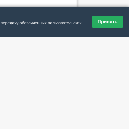
ие материалы рубрики
Принять
и передачу обезличенных пользовательских
 в кино
вас скучала бы планета…
иколепная пятёрка
ные льды Александра Борисова
аботу как на праздник
читаете?
ами Тыко видим Арктику
 рублей» на 140 лет
, который объединяет
ия детства
ион на проект
в лучшем виде
р зрителей в пользу Изумрудного города
 рассказывает сказки
диционные ремёсла в НАО продолжают
ь