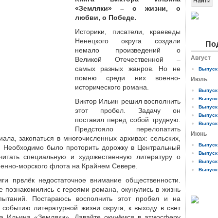
«Земляки» – о жизни, о
любви, о Победе.
Историки, писатели, краеведы
Ненецкого округа создали
По
немало произведений о
Август
Великой Отечественной –
самых разных жанров. Но не
Выпуск 
помню среди них военно-
Июль
исторического романа.
Выпуск 
Выпуск 
Виктор Ильин решил восполнить
Выпуск 
этот пробел. Задачу он
Выпуск 
поставил перед собой трудную.
Выпуск 
Предстояло перелопатить
Июнь
ала, закопаться в многочисленных архивах: сельских,
Выпуск 
. Необходимо было проторить дорожку в Центральный
Выпуск 
читать специальную и художественную литературу о
Выпуск 
оенно-морского флота на Крайнем Севере.
Выпуск 
иги првлёк недостаточное внимание общественности.
 познакомились с героя­ми романа, окунулись в жизнь
пытаний. Постараюсь восполнить этот пробел и на
 событию литературной жизни округа, к выходу в свет
ра Ильина «Земляки». Давайте окунёмся в атмосферу