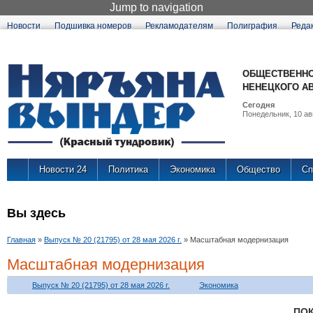
Jump to navigation
Новости
Подшивка номеров
Рекламодателям
Полиграфия
Реда
ОБЩЕСТВЕННО
НЕНЕЦКОГО А
Сегодня
Понедельник, 10 авг
Новости 24
Политика
Экономика
Общество
Сп
Вы здесь
Главная
»
Выпуск № 20 (21795) от 28 мая 2026 г.
»
Масштабная модернизация
Масштабная модернизация
Выпуск № 20 (21795) от 28 мая 2026 г.
Экономика
ПО