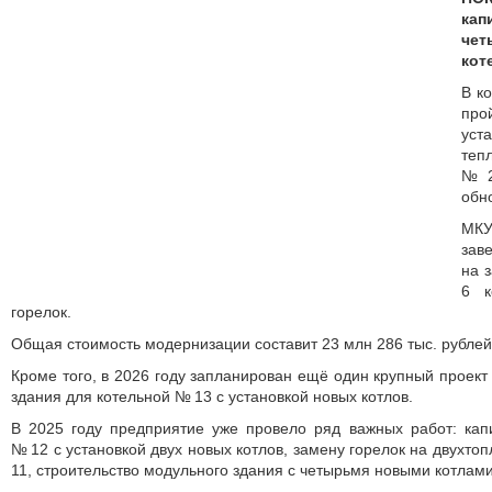
ка
че
кот
В к
про
ус
теп
№ 2
обно
МКУ
зав
на 
6 к
горелок.
Общая стоимость модернизации составит 23 млн 286 тыс. рублей
Кроме того, в 2026 году запланирован ещё один крупный проект
здания для котельной № 13 с установкой новых котлов.
В 2025 году предприятие уже провело ряд важных работ: кап
№ 12 с установкой двух новых котлов, замену горелок на двухтоп
11, строительство модульного здания с четырьмя новыми котлами