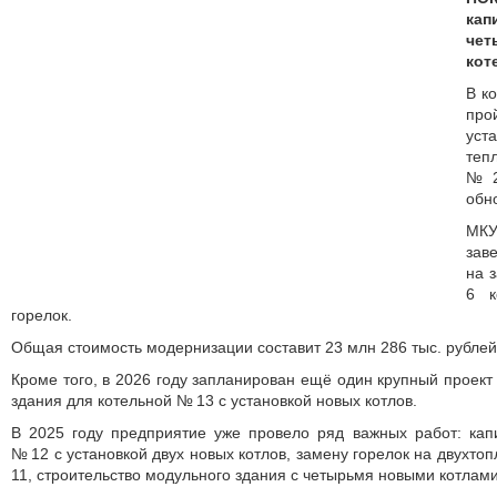
ка
че
кот
В к
про
ус
теп
№ 2
обно
МКУ
зав
на 
6 к
горелок.
Общая стоимость модернизации составит 23 млн 286 тыс. рублей
Кроме того, в 2026 году запланирован ещё один крупный проект
здания для котельной № 13 с установкой новых котлов.
В 2025 году предприятие уже провело ряд важных работ: кап
№ 12 с установкой двух новых котлов, замену горелок на двухтоп
11, строительство модульного здания с четырьмя новыми котлами