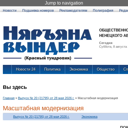
Jump to navigation
Новости
Подшивка номеров
Рекламодателям
Полиграфия
Реда
ОБЩЕСТВЕННО
НЕНЕЦКОГО А
Сегодня
Суббота, 8 августа 
Новости 24
Политика
Экономика
Общество
Сп
Вы здесь
Главная
»
Выпуск № 20 (21795) от 28 мая 2026 г.
»
Масштабная модернизация
Масштабная модернизация
Выпуск № 20 (21795) от 28 мая 2026 г.
Экономика
ПО