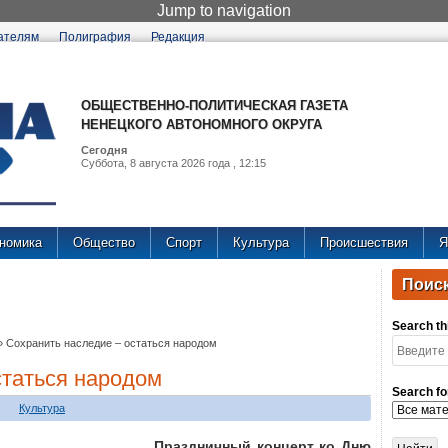
Jump to navigation
ателям
Полиграфия
Редакция
ОБЩЕСТВЕННО-ПОЛИТИЧЕСКАЯ ГАЗЕТА
НЕНЕЦКОГО АВТОНОМНОГО ОКРУГА
Сегодня
Суббота, 8 августа 2026 года , 12:15
номика
Общество
Спорт
Культура
Происшествия
Я
Поиск
Search thi
»
Сохранить наследие – остаться народом
статься народом
Search fo
Культура
Праздничный концерт ко Дню