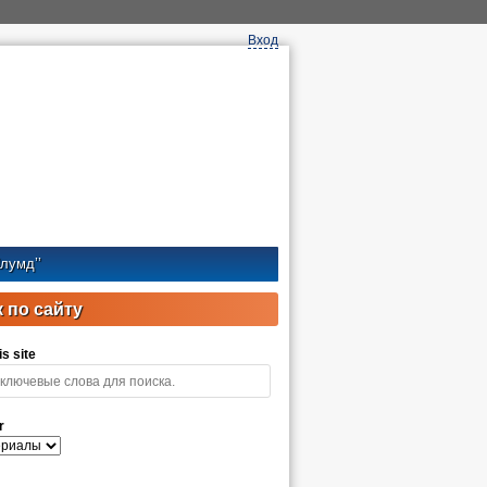
Вход
лумд’’
 по сайту
s site
r