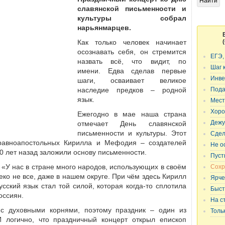
славянской письменности и
культуры собрал
нарьянмарцев.
Как только человек начинает
осознавать себя, он стремится
ЕГЭ,
назвать всё, что видит, по
Шаг 
имени. Едва сделав первые
Инве
шаги, осваивает великое
наследие предков – родной
Пода
язык.
Мест
Хоро
Ежегодно в мае наша страна
Дежу
отмечает День славянской
письменности и культуры. Этот
Сдел
равноапостольных Кирилла и Мефодия – создателей
Не о
00 лет назад заложили основу письменности.
Пуст
 «У нас в стране много народов, использующих в своём
Сохр
еко не все, даже в нашем округе. При чём здесь Кирилл
Ярче
ский язык стал той силой, которая когда-то сплотила
Быст
оссиян.
На с
 с духовными корнями, поэтому праздник – один из
Толь
 логично, что праздничный концерт открыл епископ