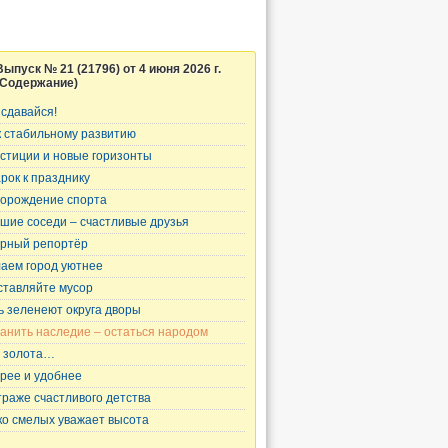
Выпуск № 21 (21796) от 4 июня 2026 г.
(Содержание)
 сдавайся!
к стабильному развитию
стиции и новые горизонты
рок к празднику
орождение спорта
шие соседи – счастливые друзья
рный репортёр
аем город уютнее
ставляйте мусор
ь зеленеют округа дворы
анить наследие – остаться народом
 золота…
рее и удобнее
траже счастливого детства
ко смелых уважает высота