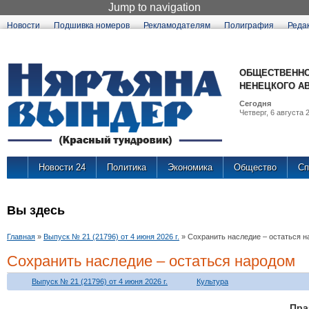
Jump to navigation
Новости
Подшивка номеров
Рекламодателям
Полиграфия
Реда
ОБЩЕСТВЕННО
НЕНЕЦКОГО А
Сегодня
Четверг, 6 августа 2
Новости 24
Политика
Экономика
Общество
Сп
Вы здесь
Главная
»
Выпуск № 21 (21796) от 4 июня 2026 г.
»
Сохранить наследие – остаться 
Сохранить наследие – остаться народом
Выпуск № 21 (21796) от 4 июня 2026 г.
Культура
Пра