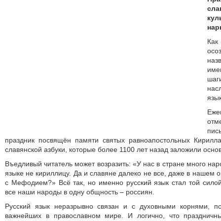
сла
к
нар
Как
осо
наз
име
ша
нас
язык
Еже
отм
пис
праздник посвящён памяти святых равноапостольных Кирилл
славянской азбуки, которые более 1100 лет назад заложили осно
Въедливый читатель может возразить: «У нас в стране много на
языке не кириллицу. Да и славяне далеко не все, даже в нашем о
с Мефодием?» Всё так, но именно русский язык стал той силой,
все наши народы в одну общность – россиян.
Русский язык неразрывно связан и с духовными корнями, п
важнейших в православном мире. И логично, что праздничн