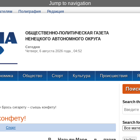
Jump to navigation
ателям
Полиграфия
Редакция
ОБЩЕСТВЕННО-ПОЛИТИЧЕСКАЯ ГАЗЕТА
НЕНЕЦКОГО АВТОНОМНОГО ОКРУГА
Сегодня
Четверг, 6 августа 2026 года , 04:52
номика
Общество
Спорт
Культура
Происшествия
Я
Поиск
Search thi
»
Брось сигарету – съешь конфету!
конфету!
Search fo
Спорт
В Нарьян-Маре в парке