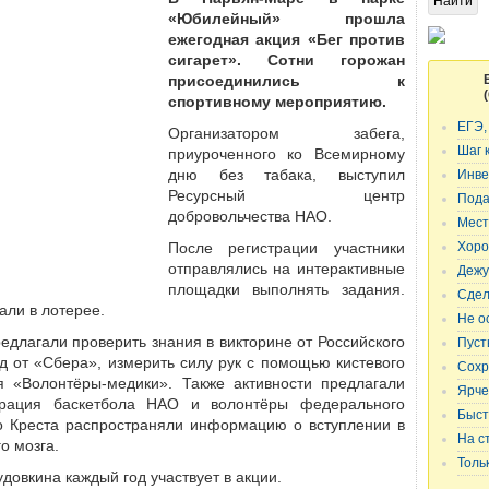
«Юбилейный» прошла
ежегодная акция «Бег против
сигарет». Сотни горожан
присоединились к
спортивному мероприятию.
ЕГЭ,
Организатором забега,
Шаг 
приуроченного ко Всемирному
дню без табака, выступил
Инве
Ресурсный центр
Пода
добровольчества НАО.
Мест
После регистрации участники
Хоро
отправлялись на интерактивные
Дежу
площадки выполнять задания.
Сдел
али в лотерее.
Не о
длагали проверить знания в викторине от Российского
Пуст
д от «Сбера», измерить силу рук с помощью кистевого
Сохр
 «Волонтёры-медики». Также активности предлагали
Ярче
ерация баскетбола НАО и волонтёры федерального
Быст
о Креста распространяли информацию о вступлении в
На с
о мозга.
Толь
довкина каждый год участвует в акции.