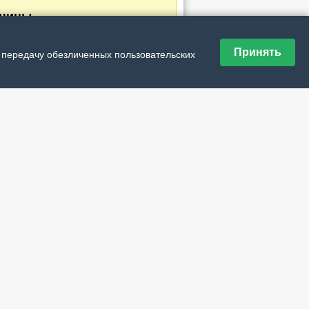
аницы
Принять
и передачу обезличенных пользовательских
ющая ›
дняя »
дшивка номеров
№ 29 (21804) от 30 июля 2026 г.
№ 28 (21803) от 23 июля 2026 г.
№ 27 (21802) от 16 июля 2026 г.
№ 26 (21801) от 9 июля 2026 г.
№ 25 (21800) от 2 июля 2026 г.
№ 24 (21799) от 25 июня 2026 г.
№ 23 (21798) от 18 июня 2026 г.
№ 22 (21797) от 11 июня 2026 г.
№ 21 (21796) от 4 июня 2026 г.