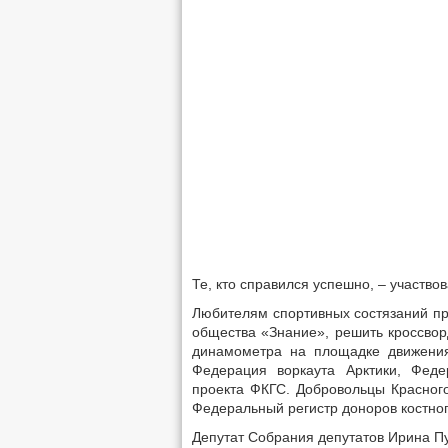
Те, кто справился успешно, – участвов
Любителям спортивных состязаний пре
общества «Знание», решить кроссвор
динамометра на площадке движения
Федерация воркаута Арктики, Фед
проекта ФКГС. Добровольцы Красног
Федеральный регистр доноров костног
Депутат Собрания депутатов Ирина Пу