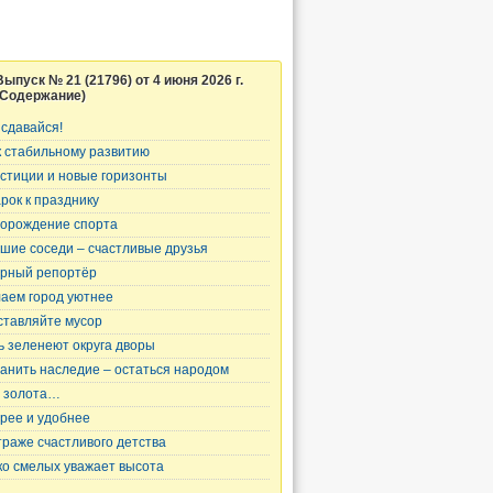
Выпуск № 21 (21796) от 4 июня 2026 г.
(Содержание)
 сдавайся!
к стабильному развитию
стиции и новые горизонты
рок к празднику
орождение спорта
шие соседи – счастливые друзья
рный репортёр
аем город уютнее
ставляйте мусор
ь зеленеют округа дворы
анить наследие – остаться народом
 золота…
рее и удобнее
траже счастливого детства
ко смелых уважает высота