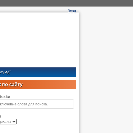
Вход
лумд’’
 по сайту
s site
r