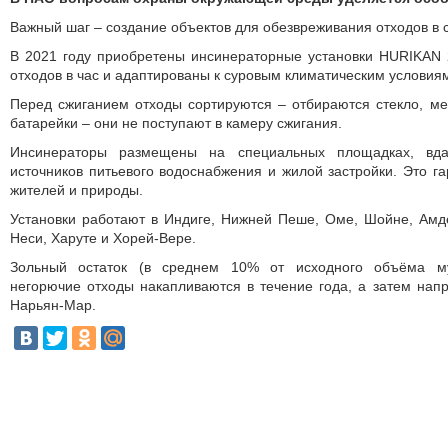
Важный шаг – создание объектов для обезвреживания отходов в 
В 2021 году приобретены инсинераторные установки HURIKAN 
отходов в час и адаптированы к суровым климатическим условия
Перед сжиганием отходы сор­тируются – отбираются стекло, ме
батарейки – они не поступают в камеру сжигания.
Инсинераторы размещены на специальных площадках, вда
источников питьевого водоснабжения и жилой застройки. Это га
жителей и природы.
Установки работают в Индиге, Нижней Пеше, Оме, Шойне, Амде
Неси, Харуте и Хорей‑Вере.
Зольный остаток (в среднем 10% от исходного объёма му
негорючие отходы накапливаются в течение года, а затем на
Нарьян‑Мар.