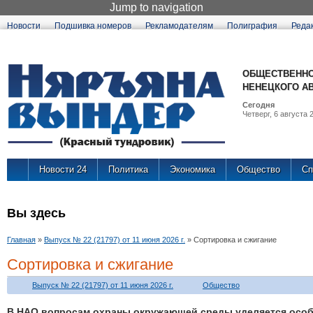
Jump to navigation
Новости
Подшивка номеров
Рекламодателям
Полиграфия
Реда
ОБЩЕСТВЕННО
НЕНЕЦКОГО А
Сегодня
Четверг, 6 августа 2
Новости 24
Политика
Экономика
Общество
Сп
Вы здесь
Главная
»
Выпуск № 22 (21797) от 11 июня 2026 г.
»
Сортировка и сжигание
Сортировка и сжигание
Выпуск № 22 (21797) от 11 июня 2026 г.
Общество
В НАО вопросам охраны окружающей среды уделяется особ