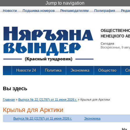
Jump to navigation
Новости
Подшивка номеров
Рекламодателям
Полиграфия
Реда
ОБЩЕСТВЕННО
НЕНЕЦКОГО А
Сегодня
Воскресенье, 9 авгу
Новости 24
Политика
Экономика
Общество
Сп
Вы здесь
Главная
»
Выпуск № 22 (21797) от 11 июня 2026 г.
»
Крылья для Арктики
Крылья для Арктики
Выпуск № 22 (21797) от 11 июня 2026 г.
Экономика
На