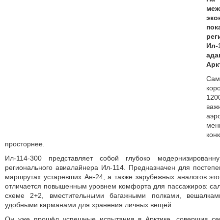
меж
эк
пок
ре
Ил-
ада
Арк
Сам
кор
120
ва
аэр
ме
ко
просторнее.
Ил-114-300 представляет собой глубоко модернизированн
регионального авиалайнера Ил-114. Предназначен для постеп
маршрутах устаревших Ан-24, а также зарубежных аналогов это
отличается повышенным уровнем комфорта для пассажиров: са
схеме 2+2, вместительными багажными полками, вешалка
удобными карманами для хранения личных вещей.
Он уже прошёл успешные испытания в Арктике, совершив се