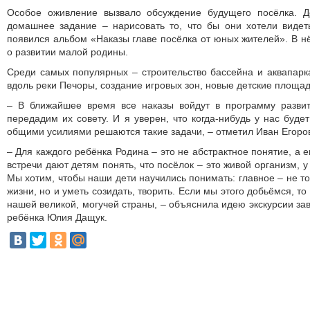
Особое оживление вызвало обсуждение будущего посёлка. Д
домашнее задание – нарисовать то, что бы они хотели видет
появился альбом «Наказы главе посёлка от юных жителей». В 
о развитии малой родины.
Среди самых популярных – строительство бассейна и аквапарк
вдоль реки Печоры, создание игровых зон, новые детские площад
– В ближайшее время все наказы войдут в программу разви
передадим их совету. И я уверен, что когда‑нибудь у нас буде
общими усилиями решаются такие задачи, – отметил Иван Егоро
– Для каждого ребёнка Родина – это не абстрактное понятие, а е
встречи дают детям понять, что посёлок – это живой организм, у
Мы хотим, чтобы наши дети научились понимать: главное – не тол
жизни, но и уметь созидать, творить. Если мы этого добьёмся, т
нашей великой, могучей страны, – объяснила идею экскурсии з
ребёнка Юлия Дащук.