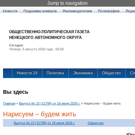
Jump to navigation
Новости
Подшивка номеров
Рекламодателям
Полиграфия
Реда
ОБЩЕСТВЕННО
НЕНЕЦКОГО А
Сегодня
Четверг, 6 августа 2
Новости 24
Политика
Экономика
Общество
Сп
Вы здесь
Главная
»
Выпуск № 23 (21798) от 18 июня 2026 г.
»
Нарисуем – будем жить
Нарисуем – будем жить
Выпуск № 23 (21798) от 18 июня 2026 г.
Общество
Юн