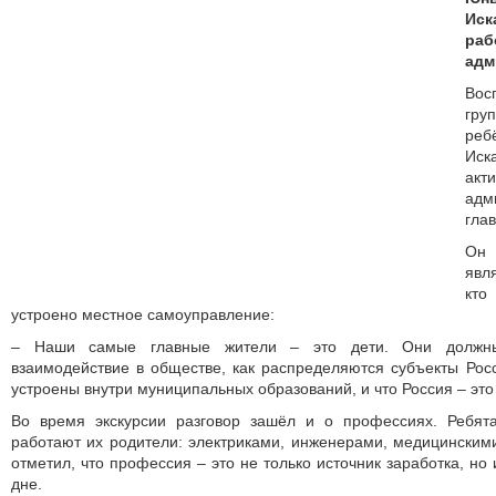
Иск
р
адм
Вос
гр
реб
Иск
акт
адм
гла
Он 
явл
кто
устрое­но местное самоуправление:
– Наши самые главные жители – это дети. Они должны 
взаимодействие в обществе, как распределяются субъекты Рос
устроены внутри муниципальных образований, и что Россия – это
Во время экскурсии разговор зашёл и о профессиях. Ребят
работают их родители: электриками, инженерами, медицинским
отметил, что профессия – это не только источник заработка, но
дне.