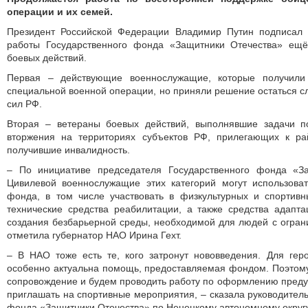
операции и их семей.
Президент Российской Федерации Владимир Путин подписал 
работы Государственного фонда «Защитники Отечества» ещё
боевых действий.
Первая – действующие военнослужащие, которые получили
специальной военной операции, но приняли решение остаться с
сил РФ.
Вторая – ветераны боевых действий, выполнявшие задачи п
вторжения на территориях субъектов РФ, прилегающих к р
получившие инвалидность.
– По инициативе председателя Государственного фонда «З
Цивилевой военнослужащие этих категорий могут использов
фонда, в том числе участвовать в физкультурных и спортивн
технические средства реабилитации, а также средства адап
создания безбарьерной среды, необходимой для людей с огра
отметила губернатор НАО Ирина Гехт.
– В НАО тоже есть те, кого затронут нововведения. Для ге
особенно актуальна помощь, предоставляемая фондом. Поэтому
сопровождение и будем проводить работу по оформлению пред
приглашать на спортивные мероприятия, – сказала руководител
фонда «Защитники Отечества» по Ненецкому автономному округ