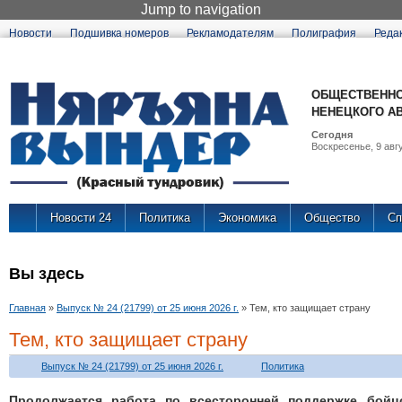
Jump to navigation
Новости
Подшивка номеров
Рекламодателям
Полиграфия
Реда
ОБЩЕСТВЕННО
НЕНЕЦКОГО А
Сегодня
Воскресенье, 9 авгу
Новости 24
Политика
Экономика
Общество
Сп
Вы здесь
Главная
»
Выпуск № 24 (21799) от 25 июня 2026 г.
»
Тем, кто защищает страну
Тем, кто защищает страну
Выпуск № 24 (21799) от 25 июня 2026 г.
Политика
Продолжается работа по всесторонней поддержке бойц