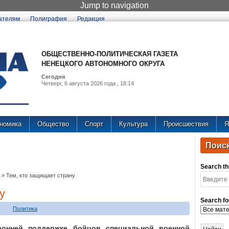
Jump to navigation
ателям
Полиграфия
Редакция
ОБЩЕСТВЕННО-ПОЛИТИЧЕСКАЯ ГАЗЕТА
НЕНЕЦКОГО АВТОНОМНОГО ОКРУГА
Сегодня
Четверг, 6 августа 2026 года , 18:14
номика
Общество
Спорт
Культура
Происшествия
Я
Поиск
Search thi
»
Тем, кто защищает страну
у
Search fo
Политика
ронней поддержке бойцов специальной военной