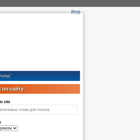
Вход
лумд’’
 по сайту
s site
r