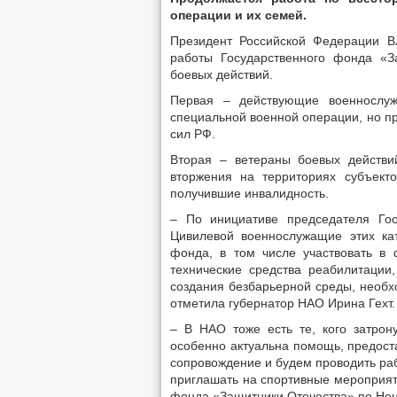
операции и их семей.
Президент Российской Федерации В
работы Государственного фонда «З
боевых действий.
Первая – действующие военнослуж
специальной военной операции, но п
сил РФ.
Вторая – ветераны боевых действи
вторжения на территориях субъек
получившие инвалидность.
– По инициативе председателя Го
Цивилевой военнослужащие этих ка
фонда, в том числе участвовать в 
технические средства реабилитации
создания безбарьерной среды, необ
отметила губернатор НАО Ирина Гехт.
– В НАО тоже есть те, кого затрон
особенно актуальна помощь, предост
сопровождение и будем проводить р
приглашать на спортивные мероприят
фонда «Защитники Отечества» по Нен