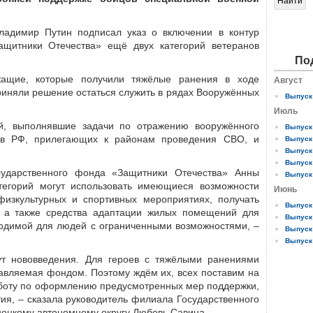
ладимир Путин подписал указ о включении в контур
ащитники Отечества» ещё двух категорий ветеранов
По
ащие, которые получили тяжёлые ранения в ходе
Август
риняли решение остаться служить в рядах Вооружённых
Выпуск 
Июль
й, выполнявшие задачи по отражению вооружённого
Выпуск 
тов РФ, прилегающих к районам проведения СВО, и
Выпуск 
Выпуск 
Выпуск 
сударственного фонда «Защитники Отечества» Анны
Выпуск 
тегорий могут использовать имеющиеся возможности
Июнь
физкультурных и спортивных мероприятиях, получать
Выпуск 
, а также средства адаптации жилых помещений для
Выпуск 
ходимой для людей с ограниченными возможностями, –
Выпуск 
Выпуск 
ут нововведения. Для героев с тяжёлыми ранениями
авляемая фондом. Поэтому ждём их, всех поставим на
аботу по оформлению предусмотренных мер поддержки,
ия, – сказала руководитель филиала Государственного
ецкому автономному округу Любовь Савина.