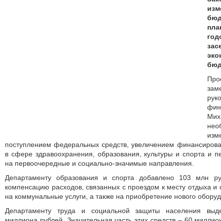
из
бю
пла
го
за
эко
бюд
Про
зам
рук
фи
Мих
не
из
поступлением федеральных средств, увеличением финансиров
в сфере здравоохранения, образования, культуры и спорта и 
на первоочередные и социально-значимые направления.
Департаменту образования и спорта добавлено 103 млн руб
компенсацию расходов, связанных с проездом к месту отдыха и 
на коммунальные услуги, а также на приобретение нового обору
Департаменту труда и социальной защиты населения выде
миллиона рублей. Значительная часть этих средств – 60 миллио