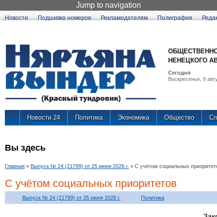
Jump to navigation
Новости
Подшивка номеров
Рекламодателям
Полиграфия
Реда
ОБЩЕСТВЕННО
НЕНЕЦКОГО А
Сегодня
Воскресенье, 9 авгу
Новости 24
Политика
Экономика
Общество
Сп
Вы здесь
Главная
»
Выпуск № 24 (21799) от 25 июня 2026 г.
»
С учётом социальных приоритет
С учётом социальных приоритетов
Выпуск № 24 (21799) от 25 июня 2026 г.
Политика
За