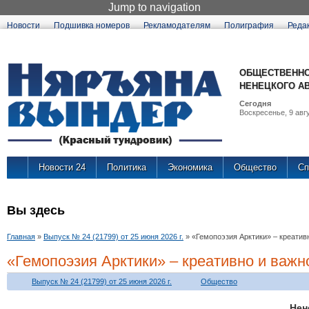
Jump to navigation
Новости
Подшивка номеров
Рекламодателям
Полиграфия
Реда
ОБЩЕСТВЕННО
НЕНЕЦКОГО А
Сегодня
Воскресенье, 9 авгу
Новости 24
Политика
Экономика
Общество
Сп
Вы здесь
Главная
»
Выпуск № 24 (21799) от 25 июня 2026 г.
»
«Гемопоэзия Арктики» – креатив
«Гемопоэзия Арктики» – креативно и важн
Выпуск № 24 (21799) от 25 июня 2026 г.
Общество
Не