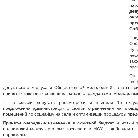
пар
деп
окр
пр
Соб
Пр
Соб
Чу
инф
зак
про
Он 
на
депутатского корпуса и Общественной молодёжной палаты пр
принятых ключевых решениях, работе с гражданами, межпарламе
– На сессии депутаты рассмотрели и приняли 15 окруж
предложения администрации о снятии ограничения на площа
помещений по соцнайму на селе и оптимизации процедуры пред
Приняты очередные изменения в окружной бюджет и новый з
полномочий между органами госвласти и МСУ, – добавили в п
парламента.