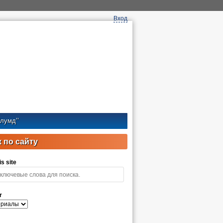
Вход
лумд’’
 по сайту
s site
r