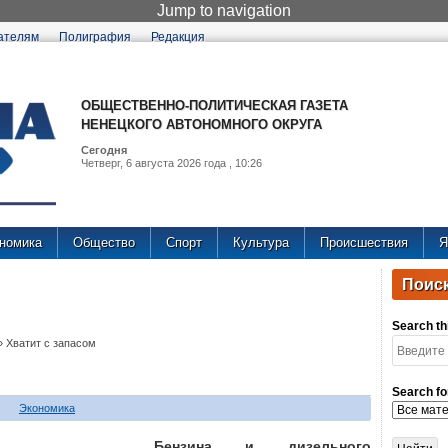
Jump to navigation
ателям
Полиграфия
Редакция
ОБЩЕСТВЕННО-ПОЛИТИЧЕСКАЯ ГАЗЕТА
НЕНЕЦКОГО АВТОНОМНОГО ОКРУГА
Сегодня
Четверг, 6 августа 2026 года , 10:26
номика
Общество
Спорт
Культура
Происшествия
Я
Поиск
Search thi
»
Хватит с запасом
Search fo
Экономика
Бензина и дизельного