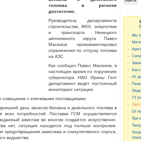
топлива в регионе
достаточно.
Руководитель департамента
строительства, ЖКХ, энергетики
и транспорта Ненецкого
Мы э
автономного округа Павел
Митя
Масюков прокомментировал
Аркт
ограничения по отпуску топлива
на АЗС.
Сила
Зако
Как сообщил Павел Масюков, в
Как 
настоящее время по поручению
От д
губернатора НАО Ирины Гехт
департамент ведёт постоянный
Пека
мониторинг ситуации.
Лиде
73 у
о совещание с ключевыми поставщиками.
Хват
дняшний день запасов бензина и дизельного топлива в
От п
ия всех потребностей. Поставка ГСМ осуществляется
Три 
юдаемый ажиотаж во многом создаётся искусственно.
ва нет, ситуация находится под полным контролем.
Танц
я предотвращения ажиотажа и спекулятивного спроса,
Уходя
го ведомства.
плач