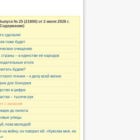
Выпуск № 25 (21800) от 2 июля 2026 г.
(Содержание)
то сделали!
ев тоже будет
ическое очищение
 страны – в единстве её народов
нодательные итоги
считать будем?
етского чтения – к делу всей жизни
рня для Хонгурея
рство в цифре
частка – тысячи рук
ит с запасом
екаря до пилота
новые улицы
уй, пока молодой!
 на войну, он говорил ей: «Куколка моя, не
ь»