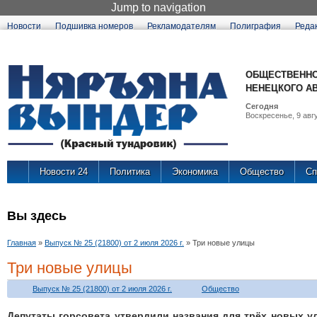
Jump to navigation
Новости
Подшивка номеров
Рекламодателям
Полиграфия
Реда
ОБЩЕСТВЕННО
НЕНЕЦКОГО А
Сегодня
Воскресенье, 9 авгу
Новости 24
Политика
Экономика
Общество
Сп
Вы здесь
Главная
»
Выпуск № 25 (21800) от 2 июля 2026 г.
»
Три новые улицы
Три новые улицы
Выпуск № 25 (21800) от 2 июля 2026 г.
Общество
Депутаты горсовета утвердили названия для трёх новых у