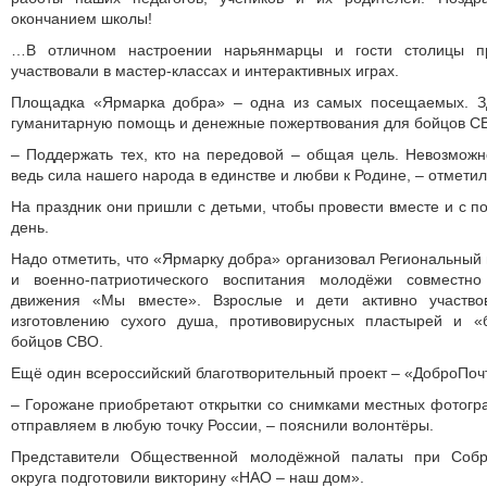
окончанием школы!
…В отличном настроении нарьянмарцы и гости столицы пр
участвовали в мастер-классах и интерактивных играх.
Площадка «Ярмарка добра» – одна из самых посещаемых. З
гуманитарную помощь и денежные пожертвования для бойцов С
– Поддержать тех, кто на передовой – общая цель. Невозмож
ведь сила нашего народа в единстве и любви к Родине, – отметил
На праздник они пришли с детьми, чтобы провести вместе и с п
день.
Надо отметить, что «Ярмарку добра» организовал Региональный
и военно-патриотического воспитания молодёжи совместн
движения «Мы вместе». Взрослые и дети активно участво
изготовлению сухого душа, противовирусных пластырей и «
бойцов СВО.
Ещё один всероссийский благо­творительный проект – «ДоброПоч
– Горожане приобретают открытки со снимками местных фотогр
отправляем в любую точку России, – пояснили волонтёры.
Представители Общественной молодёжной палаты при Собр
округа подготовили викторину «НАО – наш дом».