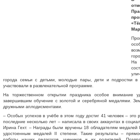
от
Пр
про
«Т
Мар
Пр
ос
во
гор
На
со
ули
города семьи с детьми, молодые пары, дети и подростки в 
участвовали в развлекательной программе.
На торжественном открытии праздника особое внимание у
завершившим обучение с золотой и серебряной медалями. Зем
дружными аплодисментами.
– Особых успехов в учёбе в этом году достиг 41 человек – это 
последние несколько лет – написала в своих аккаунтах в социа
Ирина Гехт. – Награды были вручены 18 обладателям медалей I
удостоенным медалей II степени. Такие результаты – прямо
работы наших педагогов, учеников и их родителей. Позд