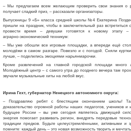
– Мы предлагаем всем желающим проверить свои знания о р
получает сладкий приз, – рассказали организаторы.
Выпускницы 9 «Б» класса средней школы №4 Екатерина Позде
пришли на праздник, чтобы в заключительный раз встретиться 
провести время – девушки готовятся к новому этапу –
аграрно‑экономический техникум:
– Мы уже обошли все игровые площадки, а впереди ещё столь
молодёжи в самом разгаре. Повезло и с погодой. Сняли куртк
лучше, – поделились эмоциями нарьянмарочки.
Кроме развлечений на главной городской площади много а
Молодёжный центр – с самого утра до позднего вечера там прох
звучали музыкальные хиты на любой вкус.
Ирина Гехт, губернатор Ненецкого автономного округа:
– Поздравляю ребят с блестящим окончанием школы! Та
доказательство огромной работы наших педагогов, учеников и 
будущее России – вы уже сегодня являетесь движущей сил
энергия помогает развивать регион, внедрять передовые техно
традиции предков. Будьте целеустремлёнными, активными и 
помните: каждый день – это новая возможность творить и мечтать