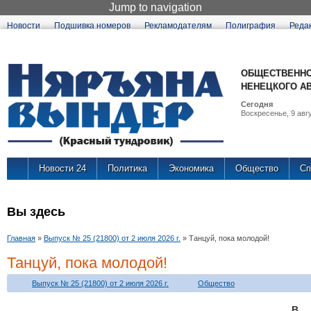
Jump to navigation
Новости
Подшивка номеров
Рекламодателям
Полиграфия
Реда
ОБЩЕСТВЕННО
НЕНЕЦКОГО А
Сегодня
Воскресенье, 9 авгу
Новости 24
Политика
Экономика
Общество
Сп
Вы здесь
Главная
»
Выпуск № 25 (21800) от 2 июля 2026 г.
»
Танцуй, пока молодой!
Танцуй, пока молодой!
Выпуск № 25 (21800) от 2 июля 2026 г.
Общество
В 