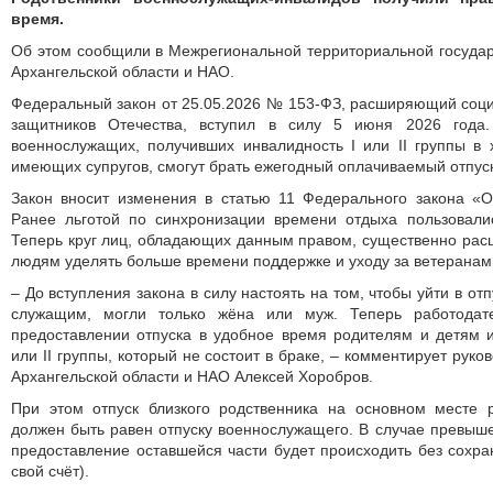
время.
Об этом сообщили в Межрегиональной территориальной государ
Архангельской области и НАО.
Федеральный закон от 25.05.2026 № 153-ФЗ, расширяющий соц
защитников Отечества, вступил в силу 5 июня 2026 года
военнослужащих, получивших инвалидность I или II группы в
имеющих супругов, смогут брать ежегодный оплачиваемый отпуск
Закон вносит изменения в статью 11 Федерального закона «О
Ранее льготой по синхронизации времени отдыха пользовалис
Теперь круг лиц, обладающих данным правом, существенно расш
людям уделять больше времени поддержке и уходу за ветеранам
– До вступления закона в силу настоять на том, чтобы уйти в от
служащим, могли только жёна или муж. Теперь работодат
предоставлении отпуска в удобное время родителям и детям 
или II группы, который не состоит в браке, – комментирует руко
Архангельской области и НАО Алексей Хоробров.
При этом отпуск близкого родственника на основном месте 
должен быть равен отпуску военнослужащего. В случае превыш
предоставление оставшейся части будет происходить без сохра
свой счёт).