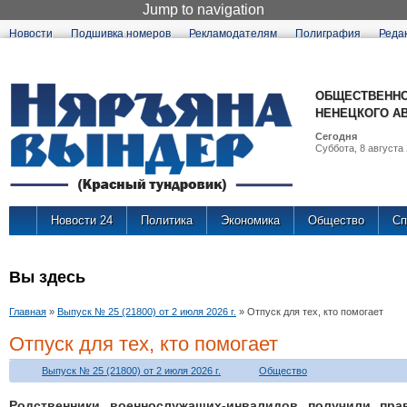
Jump to navigation
Новости
Подшивка номеров
Рекламодателям
Полиграфия
Реда
ОБЩЕСТВЕННО
НЕНЕЦКОГО А
Сегодня
Суббота, 8 августа 
Новости 24
Политика
Экономика
Общество
Сп
Вы здесь
Главная
»
Выпуск № 25 (21800) от 2 июля 2026 г.
»
Отпуск для тех, кто помогает
Отпуск для тех, кто помогает
Выпуск № 25 (21800) от 2 июля 2026 г.
Общество
Родственники военнослужащих-инвалидов получили пра