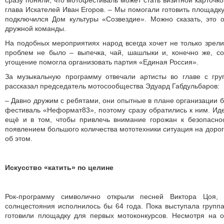
сразу поняли, что мотофестиваль может стать визитной карточко
глава Искателей Иван Егоров. – Мы помогали готовить площадку,
подключился Дом культуры «Созвездие». Можно сказать, это
дружной команды.
На подобных мероприятиях народ всегда хочет не только зрели
проблем не было – выпечка, чай, шашлыки и, конечно же, со
угощение помогла организовать партия «Единая Россия».
За музыкальную программу отвечали артисты во главе с гр
рассказал председатель мотосообщества Эдуард Габдульбаров:
– Давно дружим с ребятами, они опытные в плане организации 
фестиваль «Неформат83», поэтому сразу обратились к ним. И
ещё и в том, чтобы привлечь внимание горожан к безопасно
появлением большого количества мототехники ситуация на дорог
об этом.
Искусство «катить» по целине
Рок-программу символично открыли песней Виктора Цоя, 
солнцестояния исполнилось бы 64 года. Пока выступала групп
готовили площадку для первых мотоконкурсов. Несмотря на