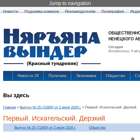
Jump to navigation
Новости
Подшивка номеров
Рекламодателям
Полиграфия
Реда
ОБЩЕСТВЕННО
НЕНЕЦКОГО А
Сегодня
Воскресенье, 9 авгу
Новости 24
Политика
Экономика
Общество
Сп
Вы здесь
Главная
»
Выпуск № 25 (21800) от 2 июля 2026 г.
»
Первый. Искательский. Дерзкий
Первый. Искательский. Дерзкий
Выпуск № 25 (21800) от 2 июля 2026 г.
Общество
В 