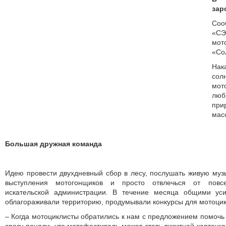
зар
Соо
«СЭ
мот
«Со
Нак
со
мот
люб
при
мас
Большая дружная команда
Идею провести двухдневный сбор в лесу, послушать живую музы
выступления мотогонщиков и просто отвлечься от повс
искательской администрации. В течение месяца общими уси
облагораживали территорию, продумывали конкурсы для мотоцик
– Когда мотоциклисты обратились к нам с предложением помочь 