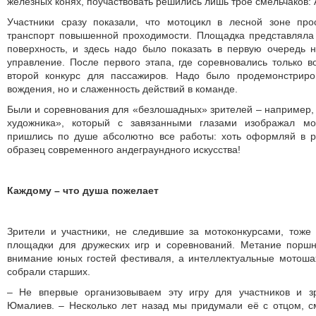
железных конях, поучаствовать решились лишь трое смельчаков:
Участники сразу показали, что мотоцикл в лесной зоне пр
транспорт повышенной проходимости. Площадка представляла
поверхность, и здесь надо было показать в первую очередь 
управление. После первого этапа, где соревновались только 
второй конкурс для пассажиров. Надо было продемонстриро
вождения, но и слаженность действий в команде.
Были и соревнования для «безлошадных» зрителей – например,
художника», который с завязанными глазами изображал мот
пришлись по душе абсолютно все работы: хоть оформляй в р
образец современного андеграундного искусства!
Каждому – что душа пожелает
Зрители и участники, не следившие за мотоконкурсами, тоже
площадки для дружеских игр и соревнований. Метание порш
внимание юных гостей фестиваля, а интеллектуальные мото
собрали старших.
– Не впервые организовываем эту игру для участников и з
Юмалиев. – Несколько лет назад мы придумали её с отцом, с