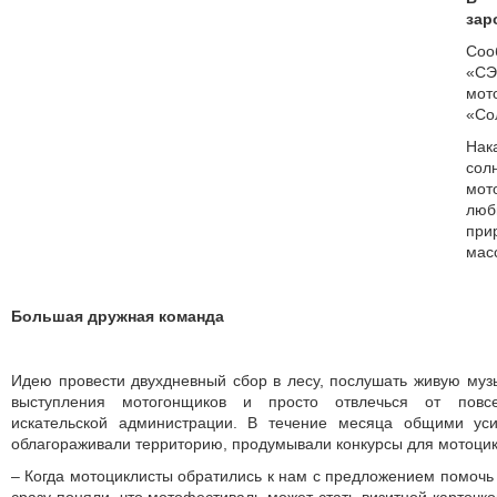
зар
Соо
«СЭ
мот
«Со
Нак
со
мот
люб
при
мас
Большая дружная команда
Идею провести двухдневный сбор в лесу, послушать живую музы
выступления мотогонщиков и просто отвлечься от повс
искательской администрации. В течение месяца общими уси
облагораживали территорию, продумывали конкурсы для мотоцик
– Когда мотоциклисты обратились к нам с предложением помочь 