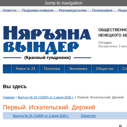
Jump to navigation
Новости
Подшивка номеров
Рекламодателям
Полиграфия
Реда
ОБЩЕСТВЕННО
НЕНЕЦКОГО А
Сегодня
Воскресенье, 9 авгу
Новости 24
Политика
Экономика
Общество
Сп
Вы здесь
Главная
»
Выпуск № 25 (21800) от 2 июля 2026 г.
»
Первый. Искательский. Дерзкий
Первый. Искательский. Дерзкий
Выпуск № 25 (21800) от 2 июля 2026 г.
Общество
В 