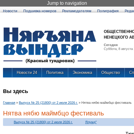
Jump to navigation
Новости
Подшивка номеров
Рекламодателям
Полиграфия
Реда
ОБЩЕСТВЕННО
НЕНЕЦКОГО А
Сегодня
Суббота, 8 августа 
Новости 24
Политика
Экономика
Общество
Сп
Вы здесь
Главная
»
Выпуск № 25 (21800) от 2 июля 2026 г.
»
Нятва нябю маймбцо фестиваль
Нятва нябю маймбцо фестиваль
Выпуск № 25 (21800) от 2 июля 2026 г.
Ялумд’’
Тюк