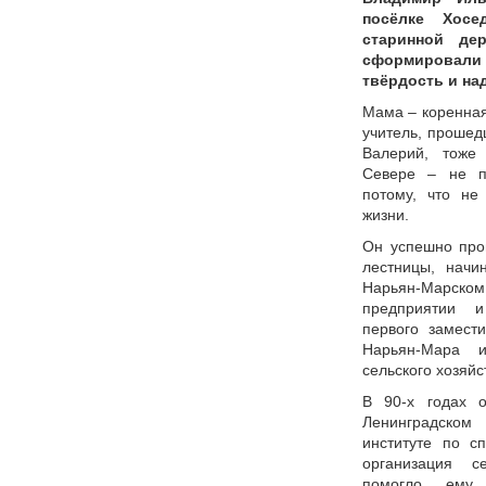
посёлке Хосе
старинной де
сформировали 
твёрдость и на
Мама – коренная
учитель, прошед
Валерий, тоже
Севере – не п
потому, что не
жизни.
Он успешно про
лестницы, начи
Нарьян-Марс
предприятии и
первого замест
Нарьян-Мара и
сельского хозяйс
В 90-х годах 
Ленинградско
институте по с
организация с
помогло ему 