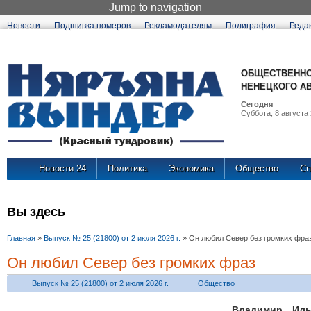
Jump to navigation
Новости
Подшивка номеров
Рекламодателям
Полиграфия
Реда
ОБЩЕСТВЕННО
НЕНЕЦКОГО А
Сегодня
Суббота, 8 августа 
Новости 24
Политика
Экономика
Общество
Сп
Вы здесь
Главная
»
Выпуск № 25 (21800) от 2 июля 2026 г.
»
Он любил Север без громких фра
Он любил Север без громких фраз
Выпуск № 25 (21800) от 2 июля 2026 г.
Общество
Владимир Иль