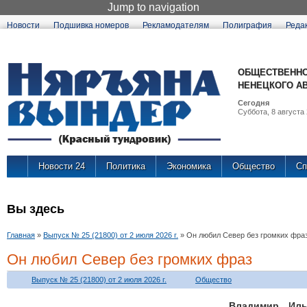
Jump to navigation
Новости
Подшивка номеров
Рекламодателям
Полиграфия
Реда
ОБЩЕСТВЕННО
НЕНЕЦКОГО А
Сегодня
Суббота, 8 августа 
Новости 24
Политика
Экономика
Общество
Сп
Вы здесь
Главная
»
Выпуск № 25 (21800) от 2 июля 2026 г.
»
Он любил Север без громких фра
Он любил Север без громких фраз
Выпуск № 25 (21800) от 2 июля 2026 г.
Общество
Владимир Иль