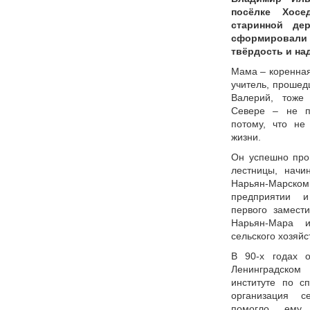
посёлке Хосе
старинной де
сформировали 
твёрдость и на
Мама – коренная
учитель, прошед
Валерий, тоже
Севере – не п
потому, что не
жизни.
Он успешно про
лестницы, начи
Нарьян-Марс
предприятии и
первого замест
Нарьян-Мара и
сельского хозяйс
В 90-х годах 
Ленинградско
институте по с
организация с
помогло ему 