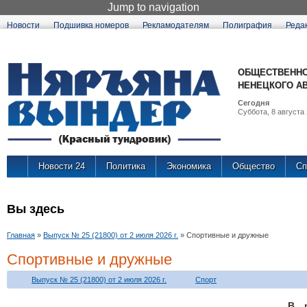
Jump to navigation
Новости
Подшивка номеров
Рекламодателям
Полиграфия
Реда
ОБЩЕСТВЕННО
НЕНЕЦКОГО А
Сегодня
Суббота, 8 августа 
Новости 24
Политика
Экономика
Общество
Сп
Вы здесь
Главная
»
Выпуск № 25 (21800) от 2 июля 2026 г.
»
Спортивные и дружные
Спортивные и дружные
Выпуск № 25 (21800) от 2 июля 2026 г.
Спорт
В р