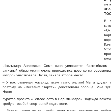
лет
«В
ТОС
В з
к
«О
Ка
аэр
Кач
Что
пр
смек
Школьница Анастасия Семяшкина увлекается баскетболом.
активный образ жизни очень пригодились девочке на соревнов
которой участвовала Настя, заняла второе место.
– У нас отличная команда, всем такую желаю! Мы и друзья, 
поэтому на «Весёлых стартах» действовали сообща. Мне тут 
Настя.
Куратор проекта «Тёплое лето в Нарьян-Маре» Надежда Кочетко
требуют особой спортивной подготовки.
– Делали уклон на то, чтобы люди могли посмеяться, побега