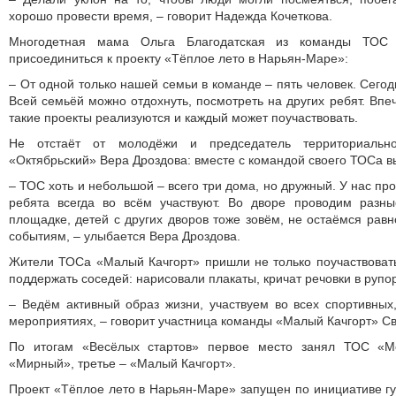
хорошо провести время, – говорит Надежда Кочеткова.
Многодетная мама Ольга Благодатская из команды ТОС 
присоединиться к проекту «Тёплое лето в Нарьян-Маре»:
– От одной только нашей семьи в команде – пять человек. Сегод
Всей семьёй можно отдохнуть, посмотреть на других ребят. Впе
такие проекты реализуются и каждый может поучаствовать.
Не отстаёт от молодёжи и председатель территориально
«Октябрьский» Вера Дроздова: вместе с командой своего ТОСа в
– ТОС хоть и небольшой – всего три дома, но дружный. У нас п
ребята всегда во всём участвуют. Во дворе проводим разн
площадке, детей с других дворов тоже зовём, не остаёмся ра
событиям, – улыбается Вера Дроздова.
Жители ТОСа «Малый Качгорт» пришли не только поучаствовать
поддержать соседей: нарисовали плакаты, кричат речовки в рупор
– Ведём активный образ жизни, участвуем во всех спортивных
мероприятиях, – говорит участница команды «Малый Качгорт» С
По итогам «Весёлых стартов» первое место занял ТОС «М
«Мирный», третье – «Малый Качгорт».
Проект «Тёплое лето в Нарьян-Маре» запущен по инициативе г