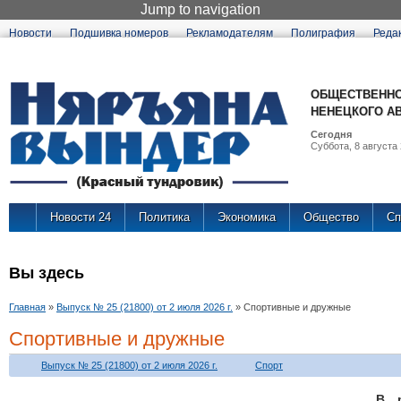
Jump to navigation
Новости
Подшивка номеров
Рекламодателям
Полиграфия
Реда
ОБЩЕСТВЕННО
НЕНЕЦКОГО А
Сегодня
Суббота, 8 августа 
Новости 24
Политика
Экономика
Общество
Сп
Вы здесь
Главная
»
Выпуск № 25 (21800) от 2 июля 2026 г.
»
Спортивные и дружные
Спортивные и дружные
Выпуск № 25 (21800) от 2 июля 2026 г.
Спорт
В р