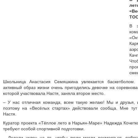
лет
«В
ТОС
В з
к
«О
Ка
аэр
Кач
Что
пр
смек
Школьница Анастасия Семяшкина увлекается баскетболом.
активный образ жизни очень пригодились девочке на соревнов
которой участвовала Настя, заняла второе место.
– У нас отличная команда, всем такую желаю! Мы и друзья, 
поэтому на «Весёлых стартах» действовали сообща. Мне тут 
Настя.
Куратор проекта «Тёплое лето в Нарьян-Маре» Надежда Кочетко
требуют особой спортивной подготовки.
– Делали уклон на то, чтобы люди могли посмеяться, побега