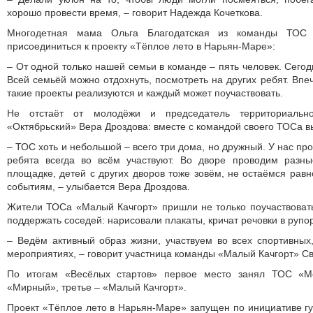
хорошо провести время, – говорит Надежда Кочеткова.
Многодетная мама Ольга Благодатская из команды ТОС 
присоединиться к проекту «Тёплое лето в Нарьян-Маре»:
– От одной только нашей семьи в команде – пять человек. Сегод
Всей семьёй можно отдохнуть, посмотреть на других ребят. Впе
такие проекты реализуются и каждый может поучаствовать.
Не отстаёт от молодёжи и председатель территориально
«Октябрьский» Вера Дроздова: вместе с командой своего ТОСа в
– ТОС хоть и небольшой – всего три дома, но дружный. У нас п
ребята всегда во всём участвуют. Во дворе проводим разн
площадке, детей с других дворов тоже зовём, не остаёмся ра
событиям, – улыбается Вера Дроздова.
Жители ТОСа «Малый Качгорт» пришли не только поучаствовать
поддержать соседей: нарисовали плакаты, кричат речовки в рупор
– Ведём активный образ жизни, участвуем во всех спортивных
мероприятиях, – говорит участница команды «Малый Качгорт» С
По итогам «Весёлых стартов» первое место занял ТОС «М
«Мирный», третье – «Малый Качгорт».
Проект «Тёплое лето в Нарьян-Маре» запущен по инициативе г