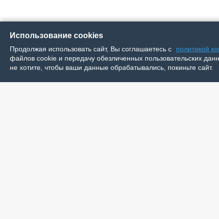
Использование cookies
Продолжая использовать сайт, Вы соглашаетесь с
политикой к
файлов cookie и передачу обезличенных пользовательских данны
не хотите, чтобы ваши данные обрабатывались, покиньте сайт.
Сетево
© 2002-2016 Общественно-политическая газета
Регист
Ненецкого автономного округа
83188 о
«Няръяна вындер» (Красный тундровик).
Зареги
Все права защищены.
Учреди
Ненецко