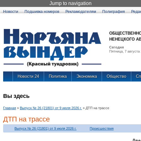
Jump to navigation
Новости
Подшивка номеров
Рекламодателям
Полиграфия
Реда
ОБЩЕСТВЕННО
НЕНЕЦКОГО А
Сегодня
Пятница, 7 августа 
Новости 24
Политика
Экономика
Общество
Сп
Вы здесь
Главная
»
Выпуск № 26 (21801) от 9 июля 2026 г.
»
ДТП на трассе
ДТП на трассе
Выпуск № 26 (21801) от 9 июля 2026 г.
Происшествия
Дв