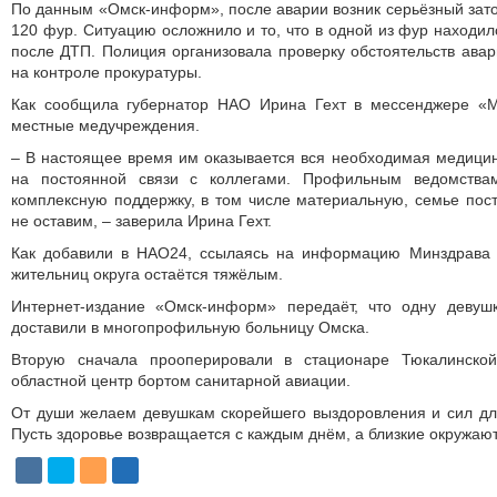
По данным «Омск-информ», после аварии возник серьёзный затор
120 фур. Ситуацию осложнило и то, что в одной из фур находил
после ДТП. Полиция организовала проверку обстоятельств авар
на контроле прокуратуры.
Как сообщила губернатор НАО Ирина Гехт в мессенджере «М
местные медучреждения.
– В настоящее время им оказывается вся необходимая медици
на постоянной связи с коллегами. Профильным ведомствам
комплексную поддержку, в том числе материальную, семье пос
не оставим, – заверила Ирина Гехт.
Как добавили в НАО24, ссылаясь на информацию Минздрава 
жительниц округа остаётся тяжёлым.
Интернет-издание «Омск-информ» передаёт, что одну девуш
доставили в многопрофильную больницу Омска.
Вторую сначала прооперировали в стационаре Тюкалинско
областной центр бортом санитарной авиации.
От души желаем девушкам скорейшего выздоровления и сил дл
Пусть здоровье возвращается с каждым днём, а близкие окружают