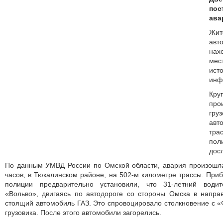
по
ава
Жи
авт
нах
мес
ис
инф
Кру
пр
гр
авт
тра
п
дос
По данным УМВД России по Омской области, авария произошла
часов, в Тюкалинском районе, на 502-м километре трассы. При
полиции предварительно установили, что 31-летний водит
«Вольво», двигаясь по автодороге со стороны Омска в напра
стоящий автомобиль ГАЗ. Это спровоцировало столкновение с 
грузовика. После этого автомобили загорелись.