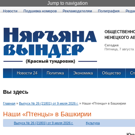
Jump to navigation
Новости
Подшивка номеров
Рекламодателям
Полиграфия
Реда
ОБЩЕСТВЕННО
НЕНЕЦКОГО А
Сегодня
Пятница, 7 августа 
Новости 24
Политика
Экономика
Общество
Сп
Вы здесь
Главная
»
Выпуск № 26 (21801) от 9 июля 2026 г.
»
Наши «Птенцы» в Башкирии
Наши «Птенцы» в Башкирии
Выпуск № 26 (21801) от 9 июля 2026 г.
Культура
Ю