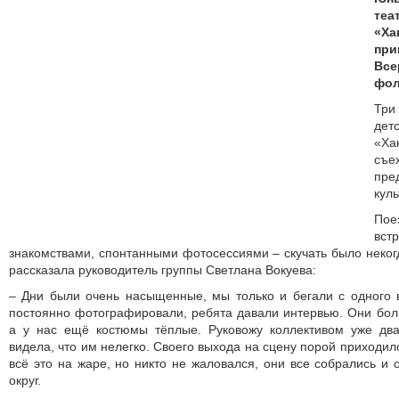
те
«Х
пр
Вс
фол
Три
де
«Ха
съ
пр
куль
По
вс
знакомствами, спонтанными фотосессиями – скучать было некогд
рассказала руководитель группы Светлана Вокуева:
– Дни были очень насыщенные, мы только и бегали с одного 
постоянно фотографировали, ребята давали интервью. Они бо
а у нас ещё костюмы тёплые. Руковожу коллективом уже два
видела, что им нелегко. Своего выхода на сцену порой приходило
всё это на жаре, но никто не жаловался, они все собрались и 
округ.