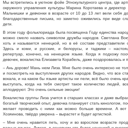
Мы встретились в уютном фойе Этнокультурного центра, где арт
окружного управления культуры Марина Коротаева и директор
Мальчишки и девчонки в возрасте от 10 до 13 лет вели себя д
благодарственные письма, но заметно оживились при виде сл
дети.
В этом году фольклориа­да была посвящена Году единства народ
можно смело назвать символом дружбы народов. Светлана Воку
хоть и называется ненецкой, но в её составе представители
Здесь и коми, и русские, и белорусы, и таджики – настоя
репертуар, конечно, на ненецком языке. Когда я подхожу по
девочек, вокалистка Елизавета Корабель, даже поздоровалась и 
– Ань дорово! Мань нюм Лиза. Мне было очень интересно не тол
и посмотреть на выступления других народов. Видно, что все ст
вокала, и на каком бы языке артисты ни пели, всё было очень к
выступать, когда на тебя смотрит такое количество людей, в
аплодируют. Это очень сильные эмоции!
Вокалистка группы Лиза учится в старших классах и даже выбр
богатый творческий опыт, девочка планирует стать кинологом, по
желает проводить с ними как можно больше времени. А вот
Хозяинова, твёрдо уверена – вырастет и будет артисткой.
– Мне очень нравится петь, хочу и во взрослом возрасте про
разных языках. Думаю, в основном это будет ненецкий и русски