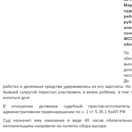
Мар
су
ре
ру
ал
со
ФС
обл
По
об
вып
до
нес
До
работал и денежные средства удерживались из его зарплаты. Но
бывшей супругой перестал участвовать в жизни ребёнка, в том 
копиться долг.
В отношении должника судебный пристав-исполнител
административном правонарушении по ч. 1 ст. 5.35.1 КоАП РФ.
Суд назначил ему наказание в виде 40 часов обязательных
неплательщика направили на полигон сбора мусора.