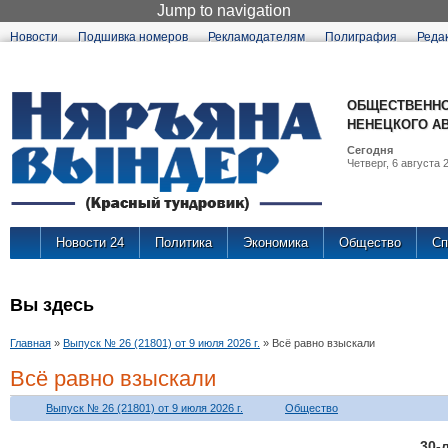
Jump to navigation
Новости
Подшивка номеров
Рекламодателям
Полиграфия
Реда
ОБЩЕСТВЕННО
НЕНЕЦКОГО А
Сегодня
Четверг, 6 августа 2
Новости 24
Политика
Экономика
Общество
Сп
Вы здесь
Главная
»
Выпуск № 26 (21801) от 9 июля 2026 г.
»
Всё равно взыскали
Всё равно взыскали
Выпуск № 26 (21801) от 9 июля 2026 г.
Общество
30-