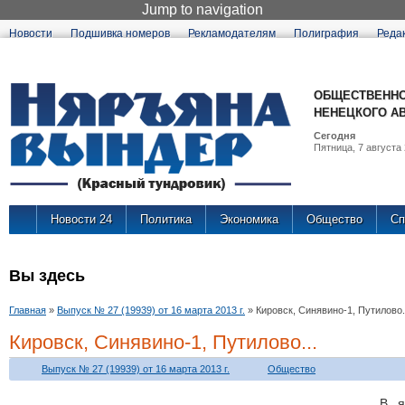
Jump to navigation
Новости
Подшивка номеров
Рекламодателям
Полиграфия
Реда
ОБЩЕСТВЕННО
НЕНЕЦКОГО А
Сегодня
Пятница, 7 августа 
Новости 24
Политика
Экономика
Общество
Сп
Вы здесь
Главная
»
Выпуск № 27 (19939) от 16 марта 2013 г.
»
Кировск, Синявино-1, Путилово.
Кировск, Синявино-1, Путилово...
Выпуск № 27 (19939) от 16 марта 2013 г.
Общество
В я