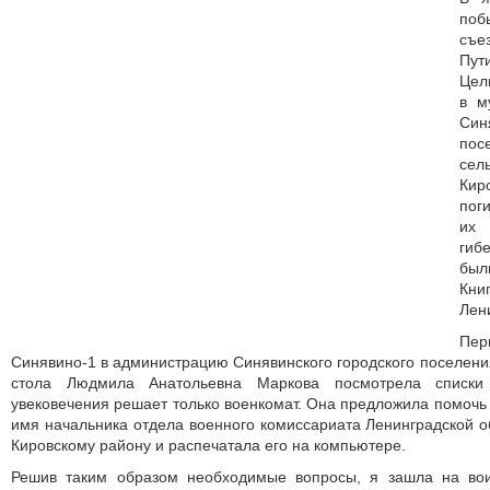
поб
съе
Пут
Цел
в м
Си
по
се
Кир
пог
их 
гиб
бы
Кн
Лен
Пе
Синявино-1 в администрацию Синявинского городского поселения
стола Людмила Анатольевна Маркова посмотрела списки
увековечения решает только военкомат. Она предложила помочь 
имя начальника отдела военного комиссариата Ленинградской об
Кировскому району и распечатала его на компьютере.
Решив таким образом необходимые вопросы, я зашла на вои