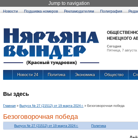
Jump to navigation
Новости
Подшивка номеров
Рекламодателям
Полиграфия
Реда
ОБЩЕСТВЕННО
НЕНЕЦКОГО А
Сегодня
Пятница, 7 августа 
Новости 24
Политика
Экономика
Общество
Сп
Вы здесь
Главная
»
Выпуск № 27 (21512) от 19 марта 2024 г.
»
Безоговорочная победа
Безоговорочная победа
Выпуск № 27 (21512) от 19 марта 2024 г.
Политика
Де