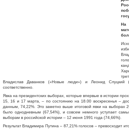
Ро
поб
гос
На 
мат
бол
Исх
изб
Вла
гол
кан
Хар
тр
Владислав Даванков («Новые люди») и Леонид Слуцкий 
соответственно.
Явка на президентских выборах, которые впервые в истории прох
15, 16 и 17 марта, – по состоянию на 18.00 воскресенья – до
данным, 74,22%. Это заметно выше итоговой явки на выборах 20
было однодневным (67,54%), и совсем немного уступает сам
выборам в российской истории – 12 июня 1991 года (74,66%).
Результат Владимира Путина – 87,21% голосов – превосходит ито