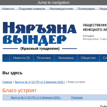
Jump to navigation
Новости
Подшивка номеров
Рекламодателям
Полиграфия
Реда
ОБЩЕСТВЕННО
НЕНЕЦКОГО А
Сегодня
Воскресенье, 9 авгу
Новости 24
Политика
Экономика
Общество
Сп
Вы здесь
Главная
»
Выпуск № 4 (21779) от 5 февраля 2026 г.
»
Благо устроят
Благо устроят
Выпуск № 4 (21779) от 5 февраля 2026 г.
Политика
Г