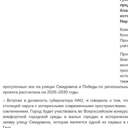
пр
бла
ис
Нар
Ко
Ко
Про
учё
Пр
бла
мо
про
ист
та
прогулочных зон на улицах Смидовича и Победы по региональ
проекта рассчитана на 2026–2030 годы.
– Вступая в должность губернатора НАО, я говорила о том, ч
столицей округа с интересными современными пространствами,
озеленением. Город будет участвовать во Всероссийском конкур
комфортной городской среды в малых городах и историческ
заявку улицу Смидовича, которая является одной из первых в 
Гехт.