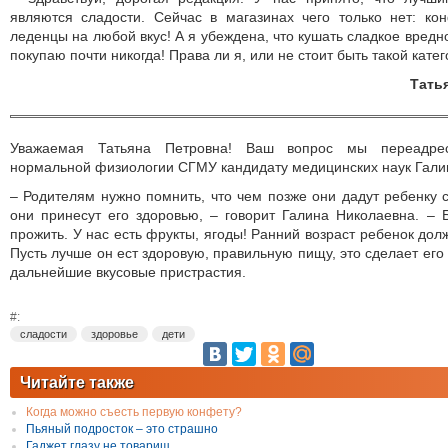
являются сладости. Сейчас в магазинах чего только нет: ко
леденцы на любой вкус! А я убеждена, что кушать сладкое вредн
покупаю почти никогда! Права ли я, или не стоит быть такой кате
Тать
Уважаемая Татьяна Петровна! Ваш вопрос мы переадрес
нормальной физиологии СГМУ кандидату медицинских наук Гали
– Родителям нужно помнить, что чем позже они дадут ребенку 
они принесут его здоровью, – говорит Галина Николаевна. – 
прожить. У нас есть фрукты, ягоды! Ранний возраст ребенок дол
Пусть лучше он ест здоровую, правильную пищу, это сделает ег
дальнейшие вкусовые пристрастия.
#:
сладости
здоровье
дети
Читайте также
Когда можно съесть первую конфету?
Пьяный подросток – это страшно
Гаджет глазу не товарищ