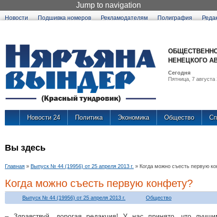
Jump to navigation
Новости
Подшивка номеров
Рекламодателям
Полиграфия
Реда
ОБЩЕСТВЕННО
НЕНЕЦКОГО А
Сегодня
Пятница, 7 августа 
Новости 24
Политика
Экономика
Общество
Сп
Вы здесь
Главная
»
Выпуск № 44 (19956) от 25 апреля 2013 г.
»
Когда можно съесть первую к
Когда можно съесть первую конфету?
Выпуск № 44 (19956) от 25 апреля 2013 г.
Общество
– Здравствуй, дорогая редакция! У нас принято, что лучш