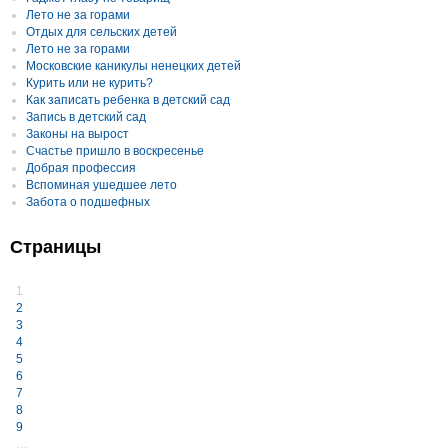
Лето не за горами
Отдых для сельских детей
Лето не за горами
Московские каникулы ненецких детей
Курить или не курить?
Как записать ребенка в детский сад
Запись в детский сад
Законы на вырост
Счастье пришло в воскресенье
Добрая профессия
Вспоминая ушедшее лето
Забота о подшефных
Страницы
1
2
3
4
5
6
7
8
9
…