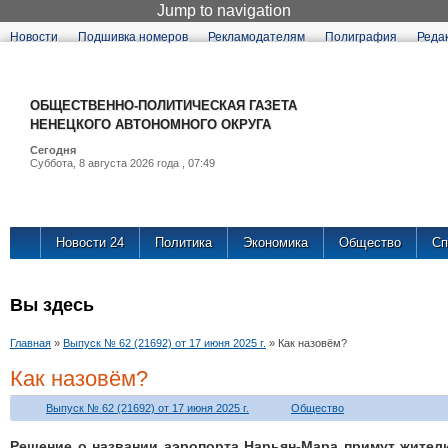
Jump to navigation
Новости
Подшивка номеров
Рекламодателям
Полиграфия
Реда
ОБЩЕСТВЕННО
НЕНЕЦКОГО А
Сегодня
Суббота, 8 августа 
Новости 24
Политика
Экономика
Общество
Сп
Вы здесь
Главная
»
Выпуск № 62 (21692) от 17 июня 2025 г.
»
Как назовём?
Как назовём?
Выпуск № 62 (21692) от 17 июня 2025 г.
Общество
Решение о названии аэропорта Нарьян-Мара примут жител