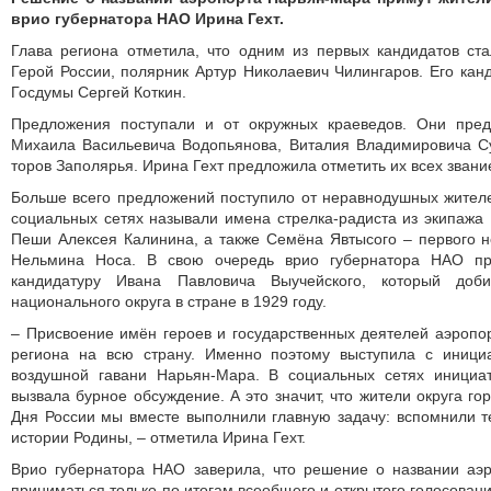
врио губернатора НАО Ирина Гехт.
Глава региона отметила, что одним из первых кандидатов ст
Герой России, полярник Артур Николае­вич Чилингаров. Его кан
Госдумы Сергей Коткин.
Предложения поступали и от окружных краеведов. Они пред
Михаила Васильевича Водопьянова, Виталия Владимировича Су
торов Заполярья. Ирина Гехт предложила отметить их всех зван
Больше всего предложений поступило от неравнодушных жителе
социальных сетях называли имена стрелка-радиста из экипажа
Пеши Алексея Калинина, а также Семёна Явтысого – первого н
Нельмина Носа. В свою очередь врио губернатора НАО пр
кандидатуру Ивана Павловича Выучейского, который доби
национального округа в стране в 1929 году.
– Присвоение имён героев и государственных деятелей аэропо
региона на всю страну. Именно поэтому выступила с иници
воздушной гавани Нарьян-Мара. В социальных сетях инициа
вызвала бурное обсуждение. А это значит, что жители округа го
Дня России мы вместе выполнили главную задачу: вспомнили те
истории Родины, – отметила Ирина Гехт.
Врио губернатора НАО заверила, что решение о названии аэ
приниматься только по итогам всеобщего и открытого голосовани