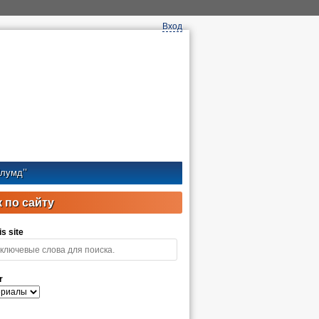
Вход
лумд’’
 по сайту
s site
r