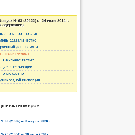
Выпуск № 63 (20122) от 24 июня 2014 г.
(Содержание)
лые ночи порт не спит
мены сдавали честно
рченный День памяти
та творит чудеса
ГЭ исключат тесты?
о диспансеризации
 ночью светло
дник водной инспекции
дшивка номеров
№ 30 (21805) от 6 августа 2026 г.
№ 29 (21804) от 30 июля 2026 г.