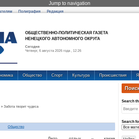
Jump to navigation
ателям
Полиграфия
Редакция
ОБЩЕСТВЕННО-ПОЛИТИЧЕСКАЯ ГАЗЕТА
НЕНЕЦКОГО АВТОНОМНОГО ОКРУГА
Сегодня
Четверг, 6 августа 2026 года , 12:26
номика
Общество
Спорт
Культура
Происшествия
Я
Поиск
Search thi
»
Забота творит чудеса
Search fo
Общество
Лето, отдых – какие