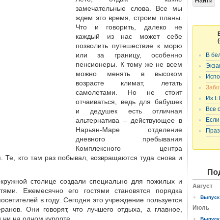
замечательные слова. Все мы
ждем это время, строим планы.
Что и говорить, далеко не
каждый из нас может себе
позволить путешествие к морю
или за границу, особенно
В бе
пенсионеры. К тому же не всем
Экза
можно менять в высоком
Испо
возрасте климат, летать
Забо
самолетами. Но не стоит
Из Е
отчаиваться, ведь для бабушек
Все 
и дедушек есть отличная
альтернатива – действующее в
Если
Нарьян-Маре отделение
Праз
дневного пребывания
Комплексного центра
 Те, кто там раз побывал, возвращаются туда снова и
По
кружной столице создали специально для пожилых и
Август
тями. Ежемесячно его гостями становятся порядка
Выпуск 
посетителей в году. Сегодня это учреждение пользуется
Июль
ранов. Они говорят, что лучшего отдыха, а главное,
 ни на одном курорте.
Выпуск 