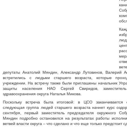
кан
Соб
ком
обс
Ка
изб
люд
цен
рас
мер
от
вет
депутаты Анатолий Мяндин, Александр Лутовинов, Валерий А
встретились с людьми старшего возраста, которые прохо
учреждении. На встречу также были приглашены начальник Упр
защиты населения НАО Сергей Свиридов, заместитель
здравоохранения округа Наталья Микова.
Поскольку встреча была итоговой: в ЦСО заканчивается 
следующая группа людей старшего возраста начнет курс оздо
сентября, первый заместитель председателя окружного Соб
Мяндин подробно остановился на результатах работы исполни
ветвей власти округа – что сделано и что еще только предстоит с