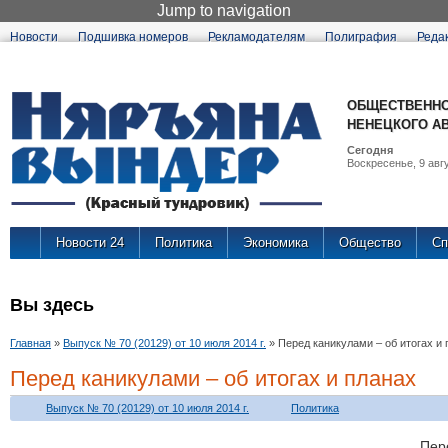
Jump to navigation
Новости
Подшивка номеров
Рекламодателям
Полиграфия
Реда
ОБЩЕСТВЕННО
НЕНЕЦКОГО А
Сегодня
Воскресенье, 9 авгу
Новости 24
Политика
Экономика
Общество
Сп
Вы здесь
Главная
»
Выпуск № 70 (20129) от 10 июля 2014 г.
»
Перед каникулами – об итогах и
Перед каникулами – об итогах и планах
Выпуск № 70 (20129) от 10 июля 2014 г.
Политика
Пер