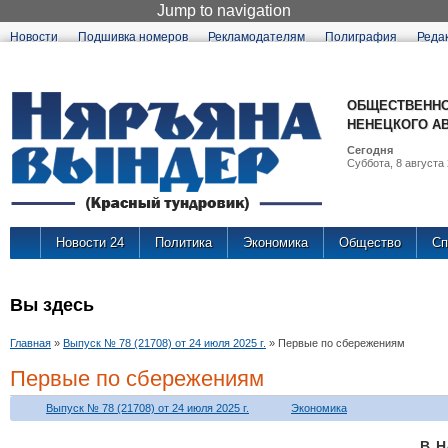
Jump to navigation
Новости
Подшивка номеров
Рекламодателям
Полиграфия
Реда
ОБЩЕСТВЕННО
НЕНЕЦКОГО А
Сегодня
Суббота, 8 августа 
Новости 24
Политика
Экономика
Общество
Сп
Вы здесь
Главная
»
Выпуск № 78 (21708) от 24 июля 2025 г.
»
Первые по сбережениям
Первые по сбережениям
Выпуск № 78 (21708) от 24 июля 2025 г.
Экономика
В Н