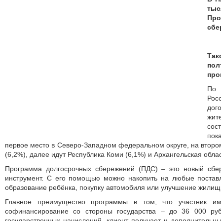
ты
Пр
сбе
Та
по
про
По
Ро
дог
жи
сос
пок
первое место в Северо-Западном федеральном округе, на второ
(6,2%), далее идут Республика Коми (6,1%) и Архангельская облас
Программа долгосрочных сбережений (ПДС) – это новый сбе
инструмент. С его помощью можно накопить на любые постав
образование ребёнка, покупку автомобиля или улучшение жилищ
Главное преимущество программы в том, что участник им
софинансирование со стороны государства – до 36 000 ру
государственных начислений, клиент получает и дополнительн