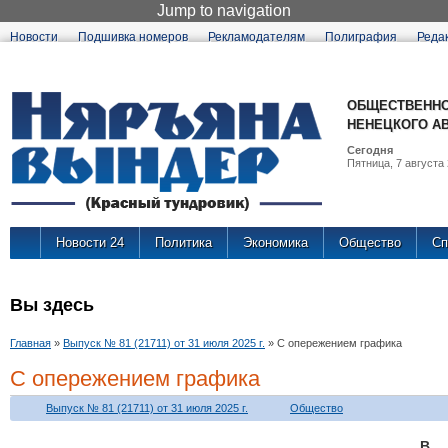
Jump to navigation
Новости
Подшивка номеров
Рекламодателям
Полиграфия
Реда
ОБЩЕСТВЕННО
НЕНЕЦКОГО А
Сегодня
Пятница, 7 августа 
Новости 24
Политика
Экономика
Общество
Сп
Вы здесь
Главная
»
Выпуск № 81 (21711) от 31 июля 2025 г.
»
С опережением графика
С опережением графика
Выпуск № 81 (21711) от 31 июля 2025 г.
Общество
В 