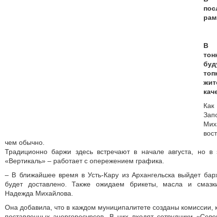
пос
рам
В 
тон
бу
топ
жи
кач
Ка
Зап
Мих
вос
чем обычно.
Традиционно баржи здесь встречают в начале августа, но в
«Вертикаль» – работает с опережением графика.
– В ближайшее время в Усть-Кару из Архангельска выйдет бар
будет доставлено. Также ожидаем брикеты, масла и смазк
Надежда Михайлова.
Она добавила, что в каждом муниципалитете созданы комиссии, 
поставленных энергоресурсов. В них входят сотрудники «Сев