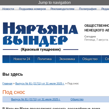
Jump to navigation
Новости
Подшивка номеров
Рекламодателям
Полиграфия
Реда
ОБЩЕСТВЕННО
НЕНЕЦКОГО А
Сегодня
Пятница, 7 августа 
Новости 24
Политика
Экономика
Общество
Сп
Вы здесь
Главная
»
Выпуск № 81 (21711) от 31 июля 2025 г.
»
Под снос
Под снос
Выпуск № 81 (21711) от 31 июля 2025 г.
Общество
В Нарьян-Маре продолжают сносить расселённые дома.