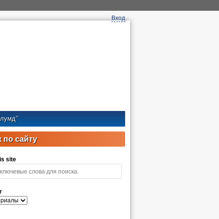
Вход
лумд’’
 по сайту
s site
r