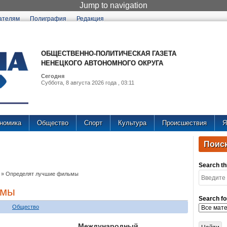
Jump to navigation
ателям
Полиграфия
Редакция
ОБЩЕСТВЕННО-ПОЛИТИЧЕСКАЯ ГАЗЕТА
НЕНЕЦКОГО АВТОНОМНОГО ОКРУГА
Сегодня
Суббота, 8 августа 2026 года , 03:11
номика
Общество
Спорт
Культура
Происшествия
Я
Поиск
Search thi
»
Определят лучшие фильмы
ьмы
Search fo
Общество
Международный